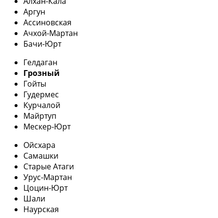
Алхан-Кала
Аргун
Ассиновская
Ачхой-Мартан
Бачи-Юрт
Гелдаган
Грозный
Гойты
Гудермес
Курчалой
Майртуп
Мескер-Юрт
Ойсхара
Самашки
Старые Атаги
Урус-Мартан
Цоцин-Юрт
Шали
Наурская