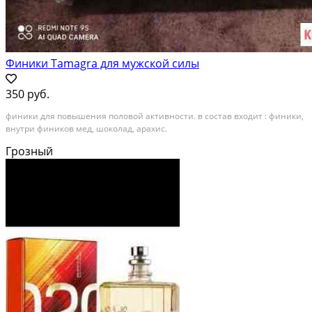
Финики Tamagra для мужской силы
350 руб.
финики для повышения половой активности. в состав входит : финики,
внутри фиников мед, шоколад, арахис.
Грозный