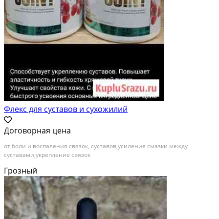
Флекс для суставов и сухожилий
Договорная цена
от боли и воспаления связок, суставов,усиление смазки между
суставами,укрепление связок
Грозный