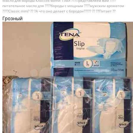
Масло для бороды Классик-мини 15мл ???Представляем вам ????
питательное масло для ????бороды с мощным ????мужским ароматом
????Classic mini? ?? ?А что оно делает с бородои????? ?? ??Питает ??
Смягчает ??Увлажняет ??Придае?т блеск ??Борется с выпадением ??
Грозный
Убирает перхоть ??Делает послушнои?