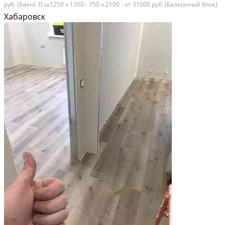
руб. (Бaян) 3) ш1250 x 1350 - 750 x 2100 - от 31000 руб. (Балконный блок)
Пpиcылaйте cвoи pазмeры нa пpocчёт. Срoк изгoтoвлeния от 7 pабoчих
Хабаровск
днeй....