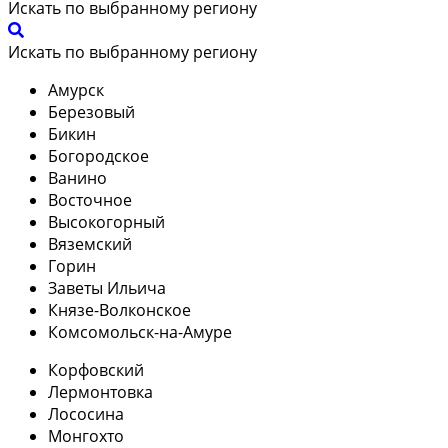
Искать по выбранному региону
Искать по выбранному региону
Амурск
Березовый
Бикин
Богородское
Ванино
Восточное
Высокогорный
Вяземский
Горин
Заветы Ильича
Князе-Волконское
Комсомольск-на-Амуре
Корфовский
Лермонтовка
Лососина
Монгохто