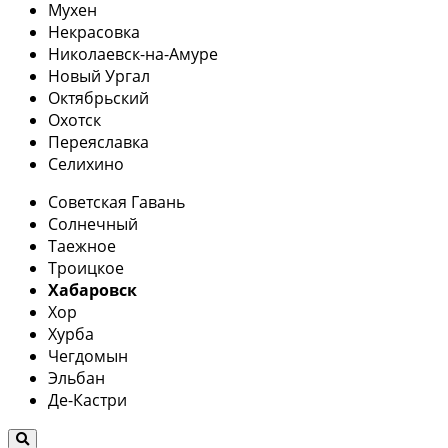
Мухен
Некрасовка
Николаевск-на-Амуре
Новый Ургал
Октябрьский
Охотск
Переяславка
Селихино
Советская Гавань
Солнечный
Таежное
Троицкое
Хабаровск
Хор
Хурба
Чегдомын
Эльбан
Де-Кастри