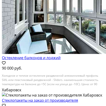
Остекление балконов и лоджий
90 000 руб.
Холодное и теплое остекление раздвижной алюминиевый профиль
SIAL или пластиковый раздвижной - Slidors. наименьшая стоимость.
температура на балконе до +5С (если на улице до -10С). Цена: от 90
000руб. утепляется парапет балкона, стены, полы и потолок, укладка
Хабаровск
тёплых полов. температура на...
Стеклопакеты на заказ от производителя