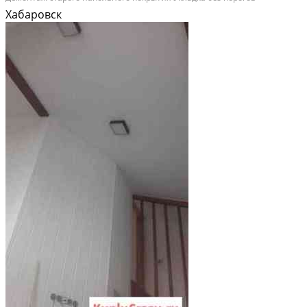
(сплошным полотном) Укладкой: SPC. LVT ПВХ. Ламината. Кварц винила.
Хабаровск
Керамогранит Пробкового покрытия Фанеры. осп....