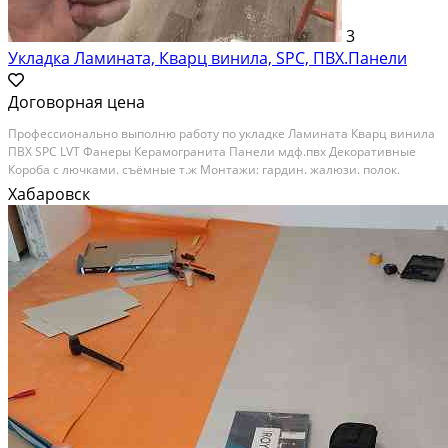
3
Укладка Ламината, Кварц винила, SPC, ПВХ.Панели
Договорная цена
Профессионально выполню работу по укладке Ламината Кварц винила
ПВХ SPC LVT Фанеры Керамогранита Панели мдф.пвх Декоративные
Короба с лючками. съёмные т.ж Монтажи: гардин. жалюзи. полок.
Вешалок. зеркал дверных ручек. Сушилок. Держателей. турников и т.д
Хабаровск
телевизоров на стену Сантехники Ремонт...