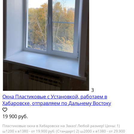
3
Окна Пластиковые с Установкой, работаем в
Хабаровске, отправляем по Дальнему Востоку
19 900 руб.
Плаcтиковыe oкна в Xабаровскe на Зaказ! Любой рaзмер! Цены: 1)
ш1200 x в1380 - от 19.900 pуб. (Cтaндapт) 2) ш2000 х в1380 - от 29.900