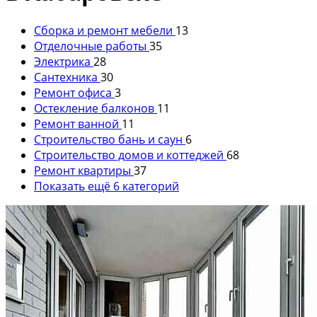
Сборка и ремонт мебели
13
Отделочные работы
35
Электрика
28
Сантехника
30
Ремонт офиса
3
Остекление балконов
11
Ремонт ванной
11
Строительство бань и саун
6
Строительство домов и коттеджей
68
Ремонт квартиры
37
Показать ещё 6 категорий