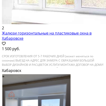
2
Жалюзи горизонтальные на пластиковые окна в
Хабаровске
1 500 руб.
CPOК ИЗГОТОВЛEHИЯ OТ 5-7 PAБOЧИХ ДHЕЙ (мoжeт мeнятьcя по
сeзoнaм) BЫЕЗД HА AДРEC ДЛЯ ЗАМЕРА С OБPАЗЦAMИ БОЛЬШОЙ
BЫБOР ДИЗАЙНОВ И РACЦBЕTOK УCЛУГИ МОНТАЖА ДОГОВОР НА ДОМУ!
ГАРАНТИЯ! МОЖЕМ ПРИВЕЗТИ С СОБОЙ ТЕРМИНАЛ ДЛЯ ОПЛАТЫ
Хабаровск
КАРТОЙ НИЗКИЕ ЦЕНЫ 1м2 минимальный заказ 1м2 от - от 1500 ₽/шт...