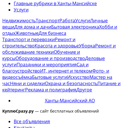
Главные рубрики в Ханты-Мансийске
Услуги
Недвижимость
Транспорт
Работа
Услуги
Личные
вещи
Для дома и дачи
Бытовая электроника
Хобби и
отдых
Животные
Для бизнеса
Транспорт и перевозки
Ремонт и
строительство
Красота и здоровье
Уборка
Ремонт и
обслуживание техники
Обучение и
курсы
Оборудование и производство
Деловые
услуги
Праздники и мероприятия
Сад и
благоустройство
ИТ, интернет и телеком
Фото- и
видеосъёмка
Бытовые услуги
Искусство
Мастер на
час
Няни и сиделки
Охрана и безопасность
Питание и
кейтеринг
Реклама и полиграфия
Другое
Ханты-Мансийский АО
КуплюСразу.ру
— сайт бесплатных объявлений
Все объявления
Контакты