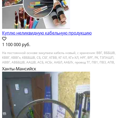
Куплю неликвидную кабельную продукцию
1 100 000 руб.
На постоянной основе закупаем кабель новый, с хранения: ВВГ, ВББШВ,
КВВГ, КВВГэ, КВББШВ, СБ, СБГ, КГВВ, КГ-ХЛ, КГэ-ХЛ, НРГ, ВРГ, РК, ТЗПАШП,
АВВГ, АВББШВ, ААШВ, АСБ, АСБг, ААБЛ, ААБЛг, провод ТГ, ПВ1, ПВ3, АПВ,
ППВ, ПВС, ПУНП, ПАЛ, РКГМ, эмальпровод. Стандартные скидки не
Ханты-Мансийск
предлагать, возможен...