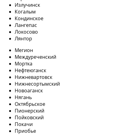
Излучинск
Когалым
Кондинское
Лангепас
Локосово
Лянтор
Мегион
Междуреченский
Мортка
Нефтеюганск
Нижневартовск
Нижнесортымский
Новоаганск
Нягань
Октябрьское
Пионерский
Пойковский
Покачи
Приобье