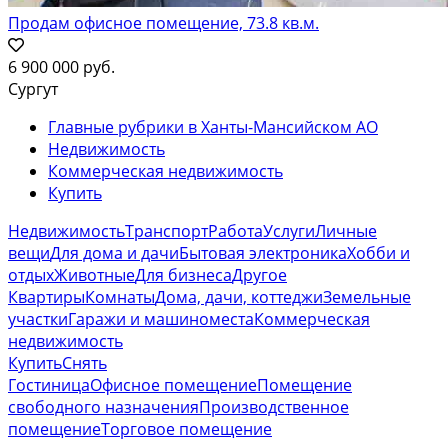
Продам офисное помещение, 73.8 кв.м.
6 900 000 руб.
Сургут
Главные рубрики в Ханты-Мансийском АО
Недвижимость
Коммерческая недвижимость
Купить
Недвижимость
Транспорт
Работа
Услуги
Личные
вещи
Для дома и дачи
Бытовая электроника
Хобби и
отдых
Животные
Для бизнеса
Другое
Квартиры
Комнаты
Дома, дачи, коттеджи
Земельные
участки
Гаражи и машиноместа
Коммерческая
недвижимость
Купить
Снять
Гостиница
Офисное помещение
Помещение
свободного назначения
Производственное
помещение
Торговое помещение