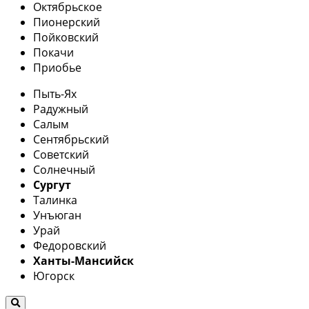
Октябрьское
Пионерский
Пойковский
Покачи
Приобье
Пыть-Ях
Радужный
Салым
Сентябрьский
Советский
Солнечный
Сургут
Талинка
Унъюган
Урай
Федоровский
Ханты-Мансийск
Югорск