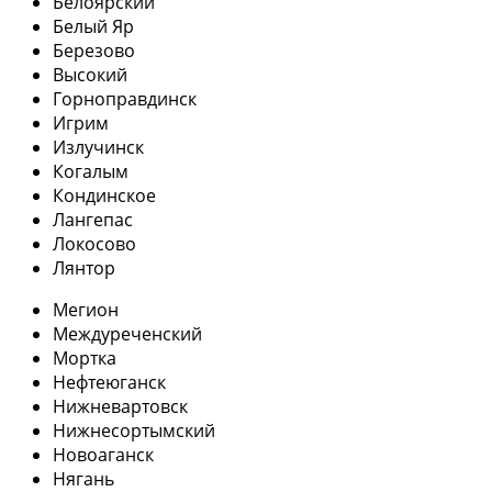
Белоярский
Белый Яр
Березово
Высокий
Горноправдинск
Игрим
Излучинск
Когалым
Кондинское
Лангепас
Локосово
Лянтор
Мегион
Междуреченский
Мортка
Нефтеюганск
Нижневартовск
Нижнесортымский
Новоаганск
Нягань