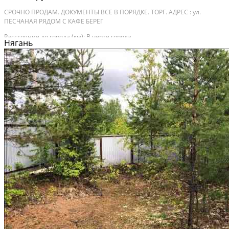
СРОЧНО ПРОДАМ. ДОКУМЕНТЫ ВСЕ В ПОРЯДКЕ. ТОРГ. АДРЕС : ул.
ПЕСЧАНАЯ РЯДОМ С КАФЕ БЕРЕГ
Расстояние до города (км): В черте города
Нягань