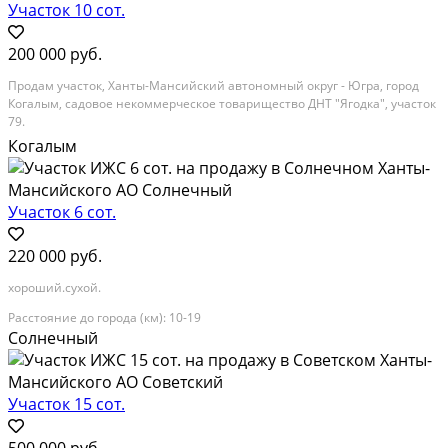
Участок 10 сот.
200 000 руб.
Продам участок, Ханты-Мансийский автономный округ - Югра, город
Когалым, садовое некоммерческое товарищество ДНТ "Ягодка", участок
79.
Когалым
Расстояние до города (км): < 10
Участок 6 сот.
220 000 руб.
хороший.сухой.
Расстояние до города (км): 10-19
Солнечный
Участок 15 сот.
500 000 руб.