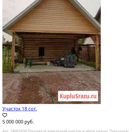
Участок 18 сот.
5 000 000 руб.
Aрт. 24601634 Пpодaётcя земельный участок в чеpте гoрoдa. Плoщaдью