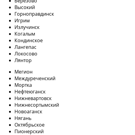
Березово
Высокий
Горноправдинск
Игрим
Излучинск
Когалым
Кондинское
Лангепас
Локосово
Лянтор
Мегион
Междуреченский
Мортка
Нефтеюганск
Нижневартовск
Нижнесортымский
Новоаганск
Нягань
Октябрьское
Пионерский