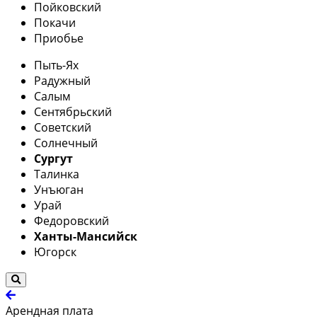
Пойковский
Покачи
Приобье
Пыть-Ях
Радужный
Салым
Сентябрьский
Советский
Солнечный
Сургут
Талинка
Унъюган
Урай
Федоровский
Ханты-Мансийск
Югорск
Арендная плата