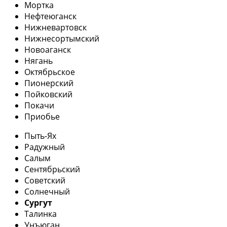
Мортка
Нефтеюганск
Нижневартовск
Нижнесортымский
Новоаганск
Нягань
Октябрьское
Пионерский
Пойковский
Покачи
Приобье
Пыть-Ях
Радужный
Салым
Сентябрьский
Советский
Солнечный
Сургут
Талинка
Унъюган