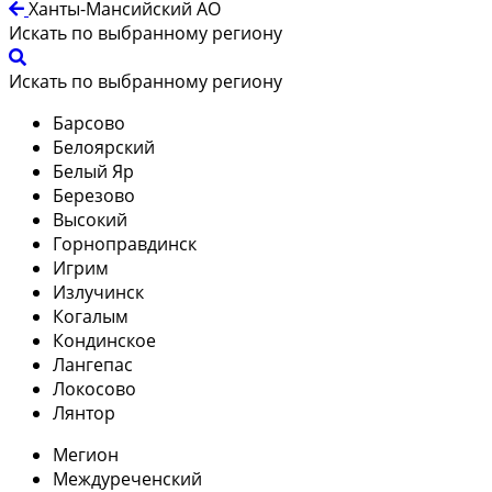
Ханты-Мансийский АО
Искать по выбранному региону
Искать по выбранному региону
Барсово
Белоярский
Белый Яр
Березово
Высокий
Горноправдинск
Игрим
Излучинск
Когалым
Кондинское
Лангепас
Локосово
Лянтор
Мегион
Междуреченский