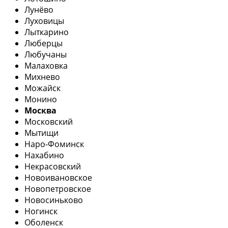
Лунёво
Луховицы
Лыткарино
Люберцы
Любучаны
Малаховка
Михнево
Можайск
Монино
Москва
Московский
Мытищи
Наро-Фоминск
Нахабино
Некрасовский
Новоивановское
Новопетровское
Новосиньково
Ногинск
Оболенск