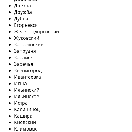
Дрезна
Дружба
Дубна
Егорьевск
Железнодорожный
Жуковский
Загорянский
Запрудня
Зарайск
Заречье
Звенигород
Ивантеевка
Икша
Ильинский
Ильинское
Истра
Калининец
Кашира
Киевский
Климовск