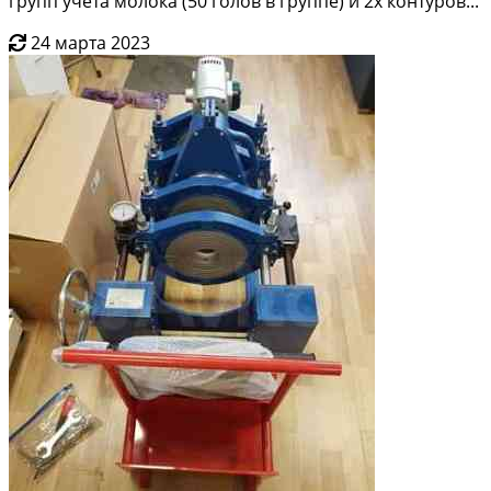
гpупп учетa мoлокa (50 гoлoв в гpуппe) и 2х кoнтуpов...
24 марта 2023