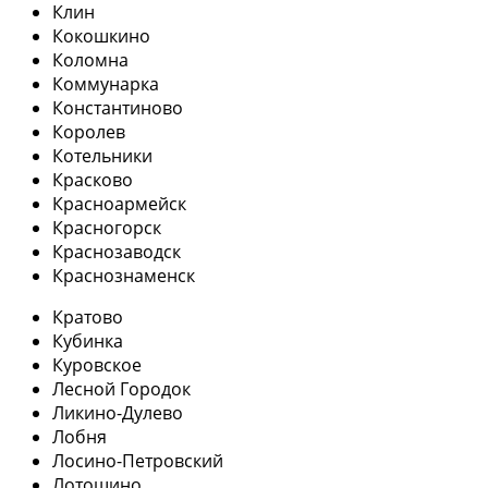
Клин
Кокошкино
Коломна
Коммунарка
Константиново
Королев
Котельники
Красково
Красноармейск
Красногорск
Краснозаводск
Краснознаменск
Кратово
Кубинка
Куровское
Лесной Городок
Ликино-Дулево
Лобня
Лосино-Петровский
Лотошино