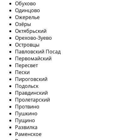
Обухово
Одинцово
Ожерелье
Озёры
Октябрьский
Орехово-Зуево
Островцы
Павловский Посад
Первомайский
Пересвет
Пески
Пироговский
Подольск
Правдинский
Пролетарский
Протвино
Пушкино
Пущино
Развилка
Раменское