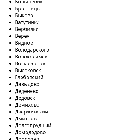
Большевик
Бронницы
Быково
Ватутинки
Вербилки
Верея
Видное
Володарского
Волоколамск
Воскресенск
Высоковск
Глебовский
Давыдово
Деденево
Дедовск
Демихово
Дзержинский
Дмитров
Долгопрудный
Домодедово
Дорохово