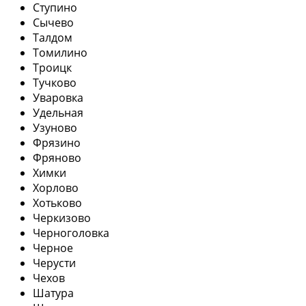
Ступино
Сычево
Талдом
Томилино
Троицк
Тучково
Уваровка
Удельная
Узуново
Фрязино
Фряново
Химки
Хорлово
Хотьково
Черкизово
Черноголовка
Черное
Черусти
Чехов
Шатура