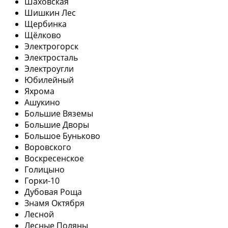
Шаховская
Шишкин Лес
Щербинка
Щёлково
Электрогорск
Электросталь
Электроугли
Юбилейный
Яхрома
Ашукино
Большие Вяземы
Большие Дворы
Большое Буньково
Воровского
Воскресенское
Голицыно
Горки-10
Дубовая Роща
Знамя Октября
Лесной
Лесные Поляны