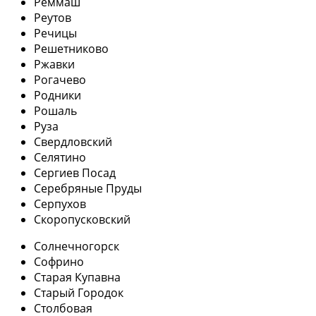
Реммаш
Реутов
Речицы
Решетниково
Ржавки
Рогачево
Родники
Рошаль
Руза
Свердловский
Селятино
Сергиев Посад
Серебряные Пруды
Серпухов
Скоропусковский
Солнечногорск
Софрино
Старая Купавна
Старый Городок
Столбовая