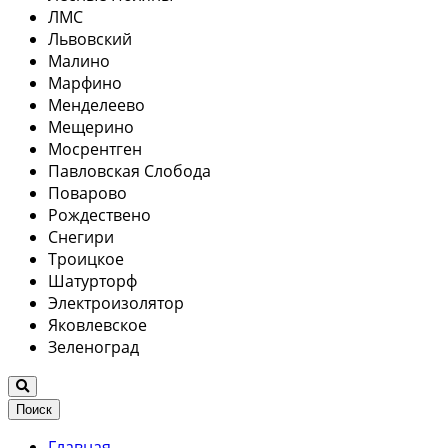
ЛМС
Львовский
Малино
Марфино
Менделеево
Мещерино
Мосрентген
Павловская Слобода
Поварово
Рождествено
Снегири
Троицкое
Шатурторф
Электроизолятор
Яковлевское
Зеленоград
Поиск
Главная