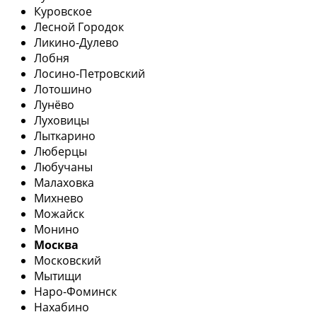
Куровское
Лесной Городок
Ликино-Дулево
Лобня
Лосино-Петровский
Лотошино
Лунёво
Луховицы
Лыткарино
Люберцы
Любучаны
Малаховка
Михнево
Можайск
Монино
Москва
Московский
Мытищи
Наро-Фоминск
Нахабино