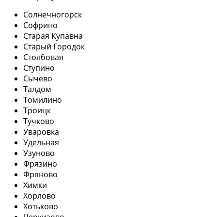
Солнечногорск
Софрино
Старая Купавна
Старый Городок
Столбовая
Ступино
Сычево
Талдом
Томилино
Троицк
Тучково
Уваровка
Удельная
Узуново
Фрязино
Фряново
Химки
Хорлово
Хотьково
Черкизово