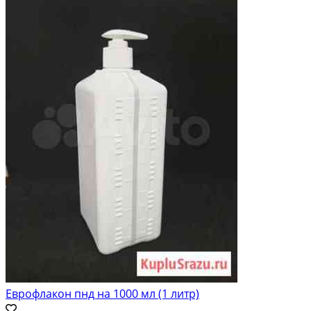
Еврофлакон пнд на 1000 мл (1 литр)