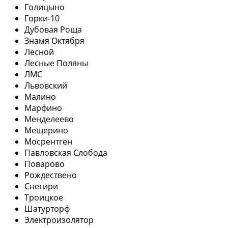
Голицыно
Горки-10
Дубовая Роща
Знамя Октября
Лесной
Лесные Поляны
ЛМС
Львовский
Малино
Марфино
Менделеево
Мещерино
Мосрентген
Павловская Слобода
Поварово
Рождествено
Снегири
Троицкое
Шатурторф
Электроизолятор