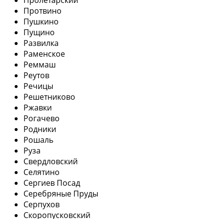
Протвино
Пушкино
Пущино
Развилка
Раменское
Реммаш
Реутов
Речицы
Решетниково
Ржавки
Рогачево
Родники
Рошаль
Руза
Свердловский
Селятино
Сергиев Посад
Серебряные Пруды
Серпухов
Скоропусковский