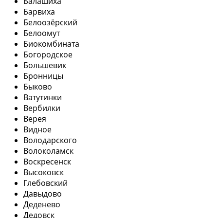
Балашиха
Барвиха
Белоозёрский
Белоомут
Биокомбината
Богородское
Большевик
Бронницы
Быково
Ватутинки
Вербилки
Верея
Видное
Володарского
Волоколамск
Воскресенск
Высоковск
Глебовский
Давыдово
Деденево
Дедовск