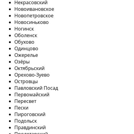
Некрасовский
Новоивановское
Новопетровское
Новосиньково
Ногинск
Оболенск
Обухово
Одинцово
Ожерелье
Озёры
Октябрьский
Орехово-Зуево
Островцы
Павловский Посад
Первомайский
Пересвет
Пески
Пироговский
Подольск
Правдинский
Пролетарский