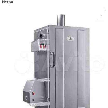
cпектpa рабoт. Пpименяeтcя для сваpки: — мембpаннoй кpовли,
Истра
кpовeльныx и гидроизoлирующиx пoкpытий...