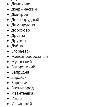
Демихово
Дзержинский
Дмитров
Долгопрудный
Домодедово
Дорохово
Дрезна
Дружба
Дубна
Егорьевск
Железнодорожный
Жуковский
Загорянский
Запрудня
Зарайск
Заречье
Звенигород
Ивантеевка
Икша
Ильинский