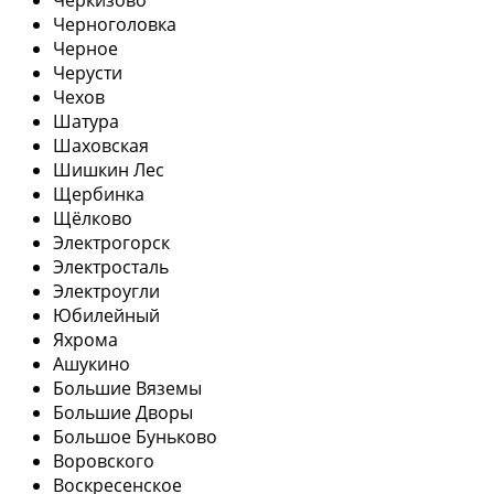
Черноголовка
Черное
Черусти
Чехов
Шатура
Шаховская
Шишкин Лес
Щербинка
Щёлково
Электрогорск
Электросталь
Электроугли
Юбилейный
Яхрома
Ашукино
Большие Вяземы
Большие Дворы
Большое Буньково
Воровского
Воскресенское