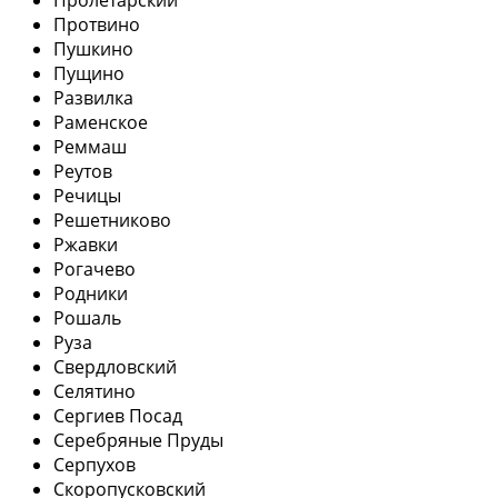
Протвино
Пушкино
Пущино
Развилка
Раменское
Реммаш
Реутов
Речицы
Решетниково
Ржавки
Рогачево
Родники
Рошаль
Руза
Свердловский
Селятино
Сергиев Посад
Серебряные Пруды
Серпухов
Скоропусковский