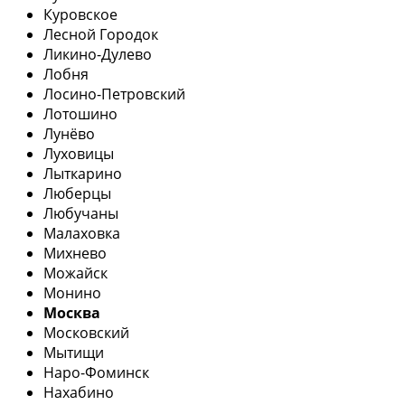
Куровское
Лесной Городок
Ликино-Дулево
Лобня
Лосино-Петровский
Лотошино
Лунёво
Луховицы
Лыткарино
Люберцы
Любучаны
Малаховка
Михнево
Можайск
Монино
Москва
Московский
Мытищи
Наро-Фоминск
Нахабино