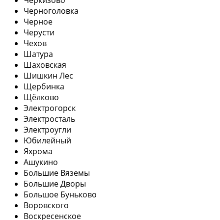
Черноголовка
Черное
Черусти
Чехов
Шатура
Шаховская
Шишкин Лес
Щербинка
Щёлково
Электрогорск
Электросталь
Электроугли
Юбилейный
Яхрома
Ашукино
Большие Вяземы
Большие Дворы
Большое Буньково
Воровского
Воскресенское