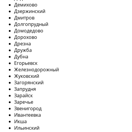
Демихово
Дзержинский
Дмитров
Долгопрудный
Домодедово
Дорохово
Дрезна
Дружба
Дубна
Егорьевск
Железнодорожный
Жуковский
Загорянский
Запрудня
Зарайск
Заречье
Звенигород
Ивантеевка
Икша
Ильинский