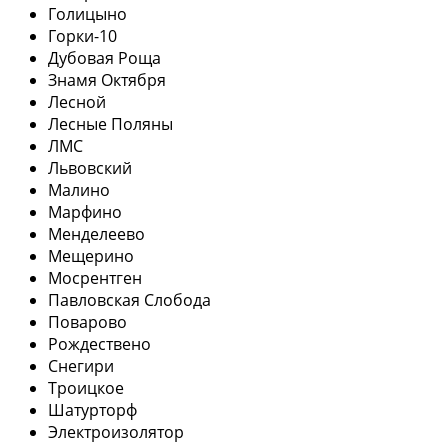
Голицыно
Горки-10
Дубовая Роща
Знамя Октября
Лесной
Лесные Поляны
ЛМС
Львовский
Малино
Марфино
Менделеево
Мещерино
Мосрентген
Павловская Слобода
Поварово
Рождествено
Снегири
Троицкое
Шатурторф
Электроизолятор