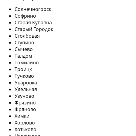
Солнечногорск
Софрино
Старая Купавна
Старый Городок
Столбовая
Ступино
Сычево
Талдом
Томилино
Троицк
Тучково
Уваровка
Удельная
Узуново
Фрязино
Фряново
Химки
Хорлово
Хотьково
Черкизово