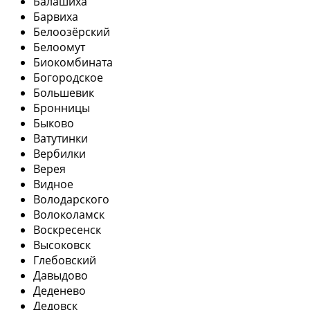
Балашиха
Барвиха
Белоозёрский
Белоомут
Биокомбината
Богородское
Большевик
Бронницы
Быково
Ватутинки
Вербилки
Верея
Видное
Володарского
Волоколамск
Воскресенск
Высоковск
Глебовский
Давыдово
Деденево
Дедовск