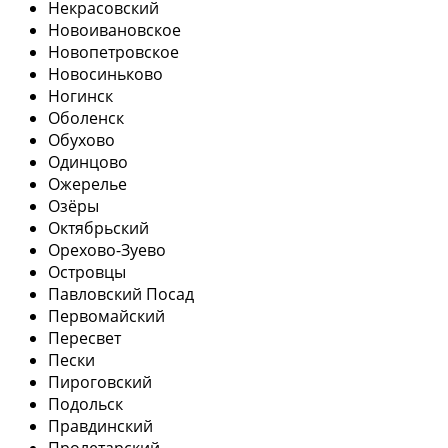
Некрасовский
Новоивановское
Новопетровское
Новосиньково
Ногинск
Оболенск
Обухово
Одинцово
Ожерелье
Озёры
Октябрьский
Орехово-Зуево
Островцы
Павловский Посад
Первомайский
Пересвет
Пески
Пироговский
Подольск
Правдинский
Пролетарский