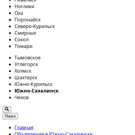
Ноглики
Оха
Поронайск
Северо-Курильск
Смирных
Сокол
Томари
Тымовское
Углегорск
Холмск
Шахтерск
Южно-Курильск
Южно-Сахалинск
Чехов
Поиск
Главная
Объявления в Южно-Сахалинске