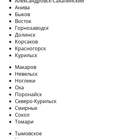
Александровск-Сахалинский
Анива
Быков
Восток
Горнозаводск
Долинск
Корсаков
Красногорск
Курильск
Макаров
Невельск
Ноглики
Оха
Поронайск
Северо-Курильск
Смирных
Сокол
Томари
Тымовское