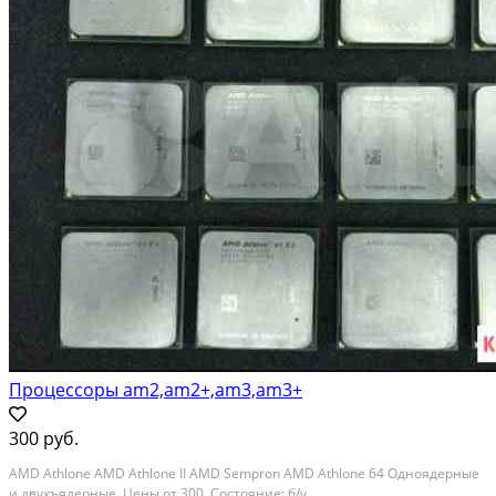
Процессоры аm2,am2+,am3,am3+
300 руб.
AMD Athlone AMD Athlone II AMD Sempron AMD Athlone 64 Одноядерные
и двухъядерные. Цены от 300. Состояние: б/у.