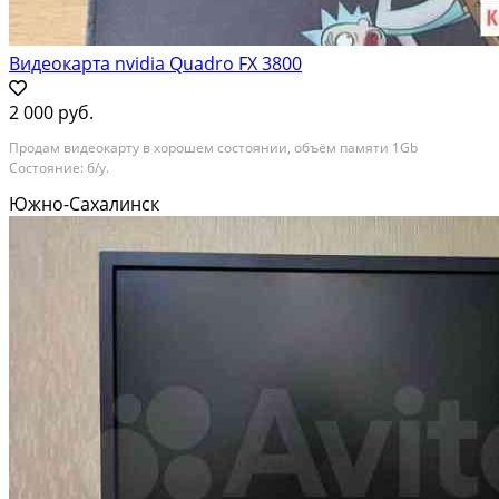
Видеокарта nvidia Quadro FX 3800
2 000 руб.
Продам видеокарту в хорошем состоянии, объём памяти 1Gb
Состояние: б/у.
Южно-Сахалинск