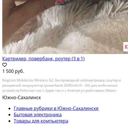
Картридер, повербанк, роутер (3 в 1)
1 500 руб.
Kingston MobileLite Wireless G2. Беспроводной usb/картридер, роутер и
резервный аккумулятор (powerbank 2640mA/ch - 2A) для мобильных
устройств.Работает как с Apple так и с Android устройствами.Обмен
данными в обе стороны с USB (флешки, внешние HDD, SD, microSD)
Южно-Сахалинск
Возможность использовать в качестве...
Главные рубрики в Южно-Сахалинске
Бытовая электроника
Товары для компьютера