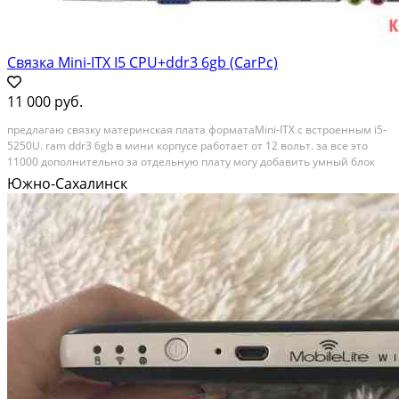
Связка Mini-ITX I5 CPU+ddr3 6gb (CarPc)
11 000 руб.
предлагаю связку материнская плата форматаMini-ITX с встроенным i5-
5250U. ram ddr3 6gb в мини корпусе работает от 12 вольт. за все это
11000 дополнительно за отдельную плату могу добавить умный блок
питания для правильной работы в автомобили 2000 и жесткий диск на
Южно-Сахалинск
160gb установленной лицензионной...