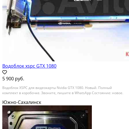
Водоблок xspc GTX 1080
5 900 руб.
Водоблок XSPC для видеокарты Nvidia GTX 1080. Новый. Полный
комплект в коробочке. Звоните, пишите в WhatsApp Состояние: новое.
Южно-Сахалинск