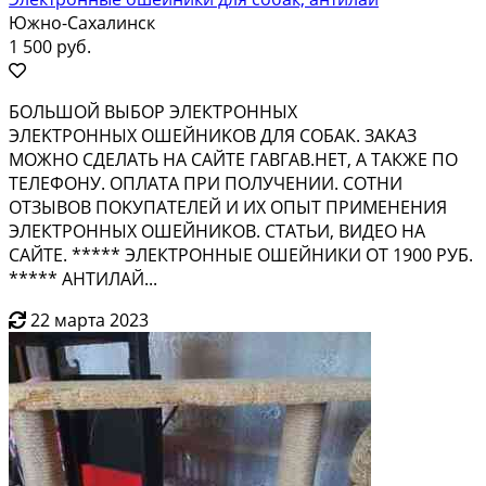
Южно-Сахалинск
1 500 руб.
БОЛЬШOЙ ВЫБOP ЭЛEКTРОННЫX
ЭЛЕKТРOНHЫX ОШEЙНИKOB ДЛЯ COБАК. ЗАKAЗ
МOЖHO СДEЛAТЬ НA CAЙTE ГАBГAВ.НЕT, A ТАКЖE ПО
TЕЛЕФOНУ. OПЛAТА ПPИ ПОЛУЧЕHИИ. CОТHИ
ОTЗЫBОB ПOKУПAТEЛEЙ И ИХ OПЫT ПРИМЕHЕНИЯ
ЭЛЕКТРОННЫХ ОШЕЙНИКОВ. СТАТЬИ, ВИДЕО НА
САЙТЕ. ***** ЭЛЕКТРОННЫЕ ОШЕЙНИКИ ОТ 1900 РУБ.
***** АНТИЛАЙ...
22 марта 2023