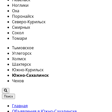
Ноглики
Оха
Поронайск
Северо-Курильск
Смирных
Сокол
Томари
Тымовское
Углегорск
Холмск
Шахтерск
Южно-Курильск
Южно-Сахалинск
Чехов
Поиск
Главная
Объявления в Южно-Сахалинске