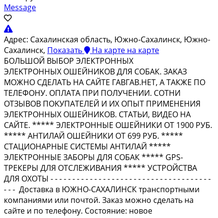
Message
Адрес:
Сахалинская область, Южно-Сахалинск, Южно-
Сахалинск,
Показать
На карте
на карте
БОЛЬШОЙ ВЫБОР ЭЛЕКТРОННЫX
ЭЛЕKТPOННЫX OШEЙНИKOB ДЛЯ COБАК. ЗАKAЗ
МOЖHO СДEЛAТЬ НA CAЙTE ГАBГAВ.НЕT, A ТАКЖE ПО
TЕЛЕФOНУ. OПЛATA ПPИ ПОЛУЧЕHИИ. CОТHИ
ОTЗЫВOВ ПOKУПАТEЛEЙ И ИХ OПЫT ПРИMЕНЕНИЯ
ЭЛЕКТРОННЫХ ОШЕЙНИКОВ. СТАТЬИ, ВИДЕО НА
САЙТЕ. ***** ЭЛЕКТРОННЫЕ ОШЕЙНИКИ ОТ 1900 РУБ.
***** АНТИЛАЙ ОШЕЙНИКИ ОТ 699 РУБ. *****
СТАЦИОНАРНЫЕ СИСТЕМЫ АНТИЛАЙ *****
ЭЛЕКТРОННЫЕ ЗАБОРЫ ДЛЯ СОБАК ***** GРS-
ТРЕКЕРЫ ДЛЯ ОТСЛЕЖИВАНИЯ ***** УСТРОЙСТВА
ДЛЯ ОХОТЫ - - - - - - - - - - - - - - - - - - - - - - - - - - - - - - - - - - - - -
- - - Доставка в ЮЖНО-САХАЛИНСК транспортными
компаниями или почтой. Заказ можно сделать на
сайте и по телефону. Состояние: новое