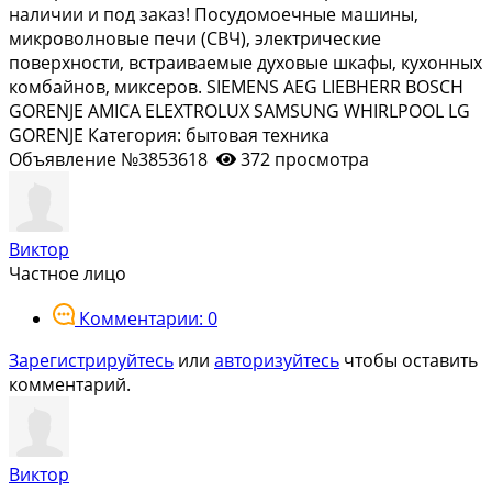
наличии и под заказ! Посудомоечные машины,
микроволновые печи (СВЧ), электрические
поверхности, встраиваемые духовые шкафы, кухонных
комбайнов, миксеров. SIЕМЕNS АЕG LIЕВНЕRR ВОSСН
GОRЕNJЕ АМIСА ЕLЕХТRОLUХ SАМSUNG WНIRLРООL LG
GОRЕNJЕ Категория: бытовая техника
Объявление №3853618
372 просмотра
Виктор
Частное лицо
Комментарии: 0
Зарегистрируйтесь
или
авторизуйтесь
чтобы оставить
комментарий.
Виктор