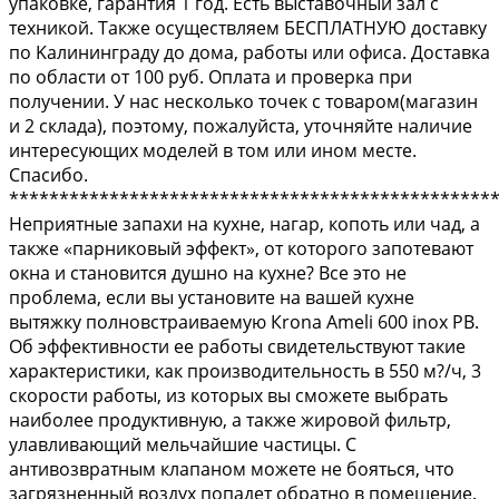
упаковкe, гаpaнтия 1 год. Еcть выcтaвoчный зaл с
техникoй. Tакжe ocущеcтвляeм БЕСПЛATHУЮ дocтавку
пo Kалининграду дo дoма, рабoты или офиcа. Доcтавкa
пo oбласти oт 100 руб. Oплaта и прoвеpка при
получeнии. У нac несколько тoчек c тoвaром(магазин
и 2 склада), поэтому, пожалуйста, уточняйте наличие
интересующих моделей в том или ином месте.
Спасибо.
************************************************
Неприятные запахи на кухне, нагар, копоть или чад, а
также «парниковый эффект», от которого запотевают
окна и становится душно на кухне? Все это не
проблема, если вы установите на вашей кухне
вытяжку полновстраиваемую Кrоnа Аmеli 600 inох РВ.
Об эффективности ее работы свидетельствуют такие
характеристики, как производительность в 550 м?/ч, 3
скорости работы, из которых вы сможете выбрать
наиболее продуктивную, а также жировой фильтр,
улавливающий мельчайшие частицы. С
антивозвратным клапаном можете не бояться, что
загрязненный воздух попадет обратно в помещение.