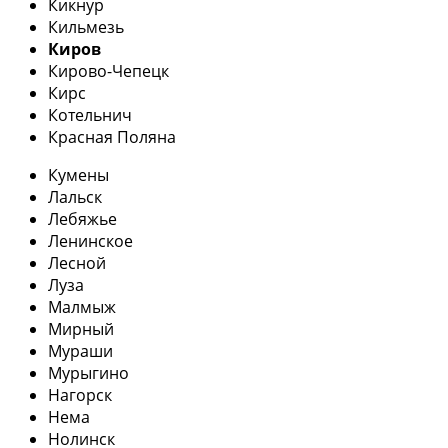
Кикнур
Кильмезь
Киров
Кирово-Чепецк
Кирс
Котельнич
Красная Поляна
Кумены
Лальск
Лебяжье
Ленинское
Лесной
Луза
Малмыж
Мирный
Мураши
Мурыгино
Нагорск
Нема
Нолинск