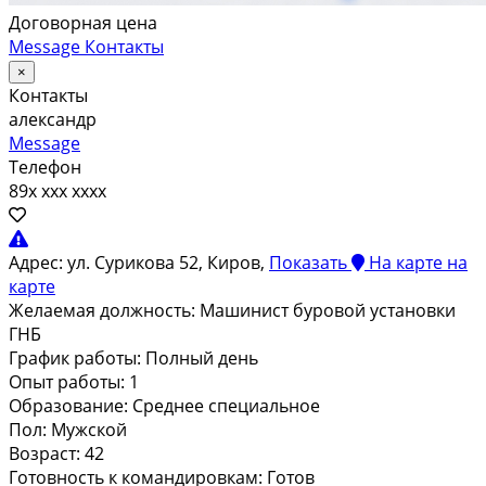
Договорная цена
Message
Контакты
×
Контакты
александр
Message
Телефон
89x xxx xxxx
Адрес:
ул. Сурикова 52, Киров,
Показать
На карте
на
карте
Желаемая должность:
Машинист буровой установки
ГНБ
График работы:
Полный день
Опыт работы:
1
Образование:
Среднее специальное
Пол:
Мужской
Возраст:
42
Готовность к командировкам:
Готов