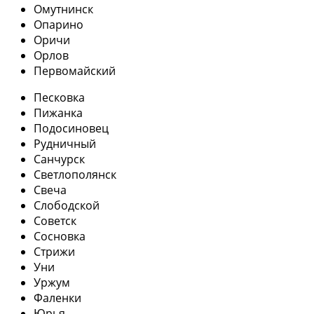
Омутнинск
Опарино
Оричи
Орлов
Первомайский
Песковка
Пижанка
Подосиновец
Рудничный
Санчурск
Светлополянск
Свеча
Слободской
Советск
Сосновка
Стрижи
Уни
Уржум
Фаленки
Юрья