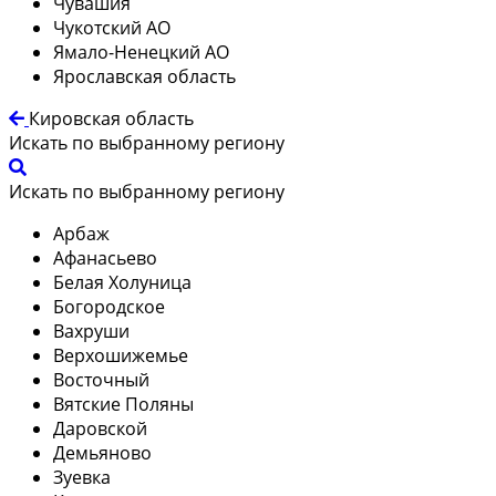
Чувашия
Чукотский АО
Ямало-Ненецкий АО
Ярославская область
Кировская область
Искать по выбранному региону
Искать по выбранному региону
Арбаж
Афанасьево
Белая Холуница
Богородское
Вахруши
Верхошижемье
Восточный
Вятские Поляны
Даровской
Демьяново
Зуевка