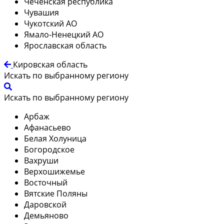
Чеченская республика
Чувашия
Чукотский АО
Ямало-Ненецкий АО
Ярославская область
Кировская область
Искать по выбранному региону
Искать по выбранному региону
Арбаж
Афанасьево
Белая Холуница
Богородское
Вахруши
Верхошижемье
Восточный
Вятские Поляны
Даровской
Демьяново