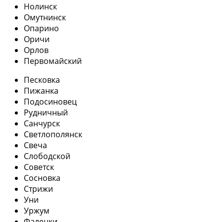
Нолинск
Омутнинск
Опарино
Оричи
Орлов
Первомайский
Песковка
Пижанка
Подосиновец
Рудничный
Санчурск
Светлополянск
Свеча
Слободской
Советск
Сосновка
Стрижи
Уни
Уржум
Фаленки