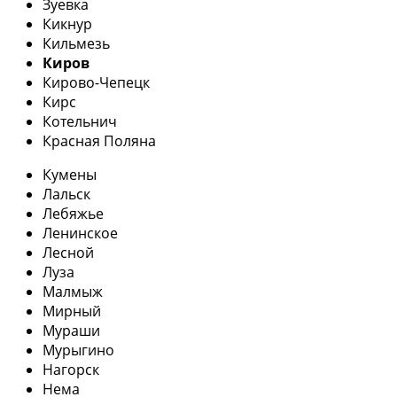
Зуевка
Кикнур
Кильмезь
Киров
Кирово-Чепецк
Кирс
Котельнич
Красная Поляна
Кумены
Лальск
Лебяжье
Ленинское
Лесной
Луза
Малмыж
Мирный
Мураши
Мурыгино
Нагорск
Нема