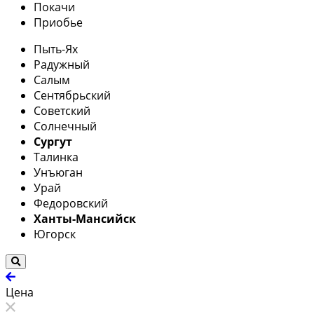
Покачи
Приобье
Пыть-Ях
Радужный
Салым
Сентябрьский
Советский
Солнечный
Сургут
Талинка
Унъюган
Урай
Федоровский
Ханты-Мансийск
Югорск
Цена