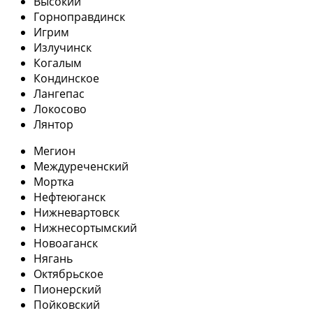
Высокий
Горноправдинск
Игрим
Излучинск
Когалым
Кондинское
Лангепас
Локосово
Лянтор
Мегион
Междуреченский
Мортка
Нефтеюганск
Нижневартовск
Нижнесортымский
Новоаганск
Нягань
Октябрьское
Пионерский
Пойковский