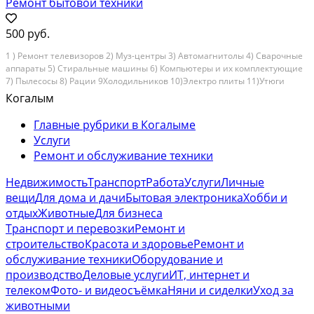
Ремонт бытовой техники
500 руб.
1 ) Ремонт телевизоров 2) Муз-центры 3) Автомагнитолы 4) Сварочные
аппараты 5) Стиральные машины 6) Компьютеры и их комплектующие
7) Пылесосы 8) Рации 9Холодильников 10)Электро плиты 11)Утюги
парогенераторы 10) Микроволновые печи и другая бытовая техника....
Когалым
Главные рубрики в Когалыме
Услуги
Ремонт и обслуживание техники
Недвижимость
Транспорт
Работа
Услуги
Личные
вещи
Для дома и дачи
Бытовая электроника
Хобби и
отдых
Животные
Для бизнеса
Транспорт и перевозки
Ремонт и
строительство
Красота и здоровье
Ремонт и
обслуживание техники
Оборудование и
производство
Деловые услуги
ИТ, интернет и
телеком
Фото- и видеосъёмка
Няни и сиделки
Уход за
животными