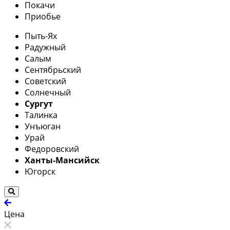
Покачи
Приобье
Пыть-Ях
Радужный
Салым
Сентябрьский
Советский
Солнечный
Сургут
Талинка
Унъюган
Урай
Федоровский
Ханты-Мансийск
Югорск
Цена