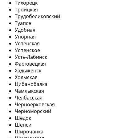
Тихорецк
Троицкая
Трудобеликовский
Туапсе
Удобная
Упорная
Успенская
Успенское
Усть-Лабинск
Фастовецкая
Хадыженск
Холмская
Цибанобалка
Чамлыкская
Челбасская
Черноерковская
Черноморский
Шедок
Шепси
Широчанка