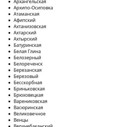
Архангельская
Архипо-Осиповка
Атаманская
Афипский
Ахтанизовская
Ахтарский
Ахтырский
Батуринская
Белая Глина
Белозерный
Белореченск
Березанская
Березовый
Бесскорбная
Бриньковская
Брюховецкая
Варениковская
Васюринская
Великовечное
Венцы
Верхнебаканский