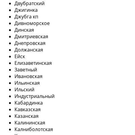
Двубратский
Джигинка
Джубга кп
Дивноморское
Динская
Дмитриевская
Днепровская
Должанская
Ейск
Елизаветинская
Заветный
Ивановская
Ильинская
Ильский
Индустриальный
Кабардинка
Кавказская
Казанская
Калининская
Калниболотская