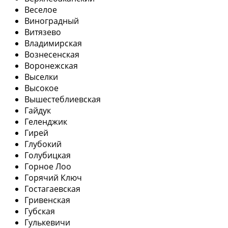
Веселое
Виноградный
Витязево
Владимирская
Вознесенская
Воронежская
Выселки
Высокое
Вышестеблиевская
Гайдук
Геленджик
Гирей
Глубокий
Голубицкая
Горное Лоо
Горячий Ключ
Гостагаевская
Гривенская
Губская
Гулькевичи