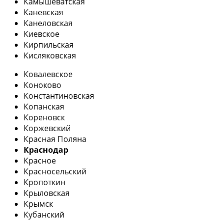
Камышеватская
Каневская
Канеловская
Киевское
Кирпильская
Кисляковская
Ковалевское
Коноково
Константиновская
Копанская
Кореновск
Коржевский
Красная Поляна
Краснодар
Красное
Красносельский
Кропоткин
Крыловская
Крымск
Кубанский