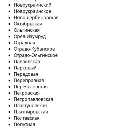
Новоукраинский
Новоукраинское
Новощербиновская
Октябрьская
Ольгинская
Орёл-Изумруд
Отрадная
Отрадо-Кубанское
Отрадо-Ольгинское
Павловская
Парковый
Передовая
Переправная
Переясловская
Петровская
Петропавловская
Пластуновская
Платнировская
Полтавская
Попутная