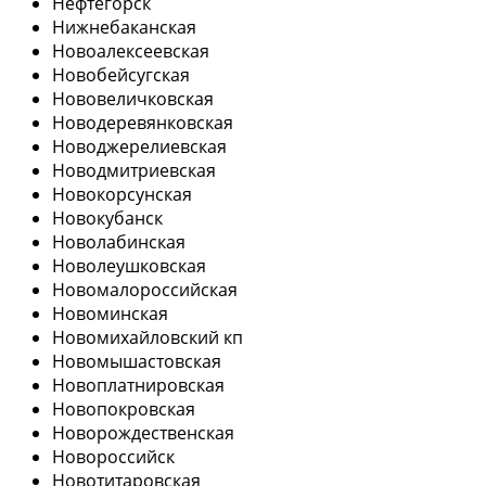
Нефтегорск
Нижнебаканская
Новоалексеевская
Новобейсугская
Нововеличковская
Новодеревянковская
Новоджерелиевская
Новодмитриевская
Новокорсунская
Новокубанск
Новолабинская
Новолеушковская
Новомалороссийская
Новоминская
Новомихайловский кп
Новомышастовская
Новоплатнировская
Новопокровская
Новорождественская
Новороссийск
Новотитаровская