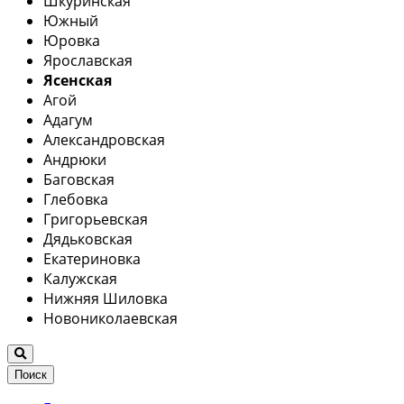
Шкуринская
Южный
Юровка
Ярославская
Ясенская
Агой
Адагум
Александровская
Андрюки
Баговская
Глебовка
Григорьевская
Дядьковская
Екатериновка
Калужская
Нижняя Шиловка
Новониколаевская
Поиск