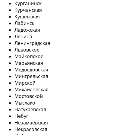
Курганинск
Курчанская
Кущевская
Лабинск
Ладожская
Ленина
Ленинградская
Львовское
Майкопское
Марьянская
Медведовская
Мингрельская
Мирской
Михайловская
Мостовской
Мысхако
Натухаевская
Небуг
Незамаевская
Некрасовская