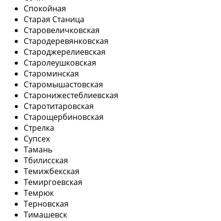
Спокойная
Старая Станица
Старовеличковская
Стародеревянковская
Староджерелиевская
Старолеушковская
Староминская
Старомышастовская
Старонижестеблиевская
Старотитаровская
Старощербиновская
Стрелка
Супсех
Тамань
Тбилисская
Темижбекская
Темиргоевская
Темрюк
Терновская
Тимашевск