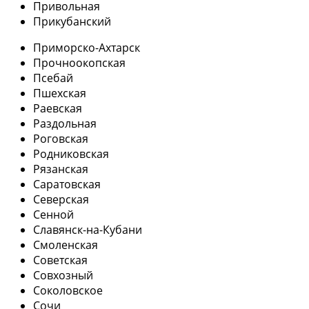
Привольная
Прикубанский
Приморско-Ахтарск
Прочноокопская
Псебай
Пшехская
Раевская
Раздольная
Роговская
Родниковская
Рязанская
Саратовская
Северская
Сенной
Славянск-на-Кубани
Смоленская
Советская
Совхозный
Соколовское
Сочи