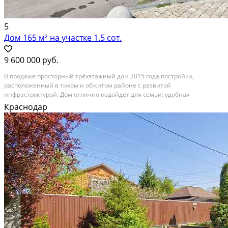
5
Дом 165 м² на участке 1.5 сот.
9 600 000 руб.
В продаже просторный трёхэтажный дом 2015 года постройки,
расположенный в тихом и обжитом районе с развитой
инфраструктурой. Дом отлично подойдёт для семьи: удобная
планировка, три санузла, большая терраса и возможность сразу
Краснодар
заехать и жить, постепенно обновляя интерьер под себя. Общая
площадь -...
Расстояние до города (км): В черте города; Этажей в доме: 3; Материал
стен дома: Экспериментальные материалы