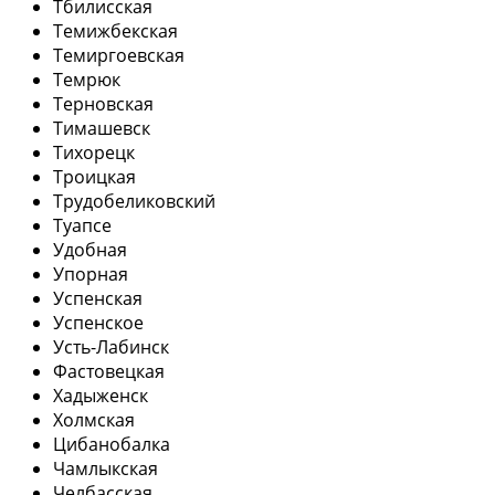
Тбилисская
Темижбекская
Темиргоевская
Темрюк
Терновская
Тимашевск
Тихорецк
Троицкая
Трудобеликовский
Туапсе
Удобная
Упорная
Успенская
Успенское
Усть-Лабинск
Фастовецкая
Хадыженск
Холмская
Цибанобалка
Чамлыкская
Челбасская