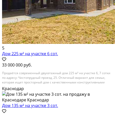
5
Дом 225 м² на участке 6 сот.
33 000 000 руб.
Продаётся современный двухэтажный дом 225 м² на участке 6, 7 сотки
по адресу: Чистопрудный проезд, 25. Отличный вариант для семьи,
которая ищет просторный дом с качественными конструктивными
решениями, удобной планировкой и всеми коммуникациями. Дом 2022
Краснодар
года постройки, расположен в тихом районе...
Расстояние до города (км): В черте города; Этажей в доме: 2; Материал
стен дома: Кирпич
Дом 135 м² на участке 3 сот.