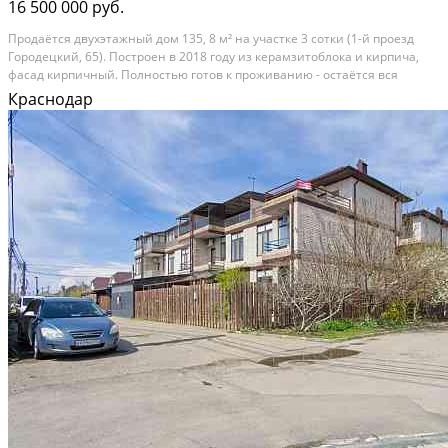
16 500 000 руб.
Продаётся двухэтажный дом 135, 8 м² на участке 3 сотки (1-й проезд
Городецкий, 65). Построен в 2018 году из керамзитоблока и кирпича,
фасад кирпичный. Полностью готов к проживанию - остаётся вся
мебель и техника. В доме 4 изолированные комнаты, кухня 27, 8 м², 2
Краснодар
санузла (ванна и душевая),...
Расстояние до города (км): В черте города; Этажей в доме: 2; Материал
стен дома: Газоблоки