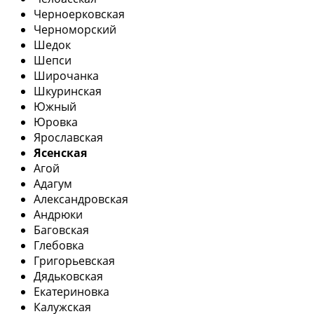
Черноерковская
Черноморский
Шедок
Шепси
Широчанка
Шкуринская
Южный
Юровка
Ярославская
Ясенская
Агой
Адагум
Александровская
Андрюки
Баговская
Глебовка
Григорьевская
Дядьковская
Екатериновка
Калужская