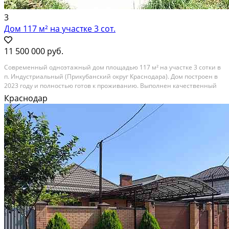
3
Дом 117 м² на участке 3 сот.
11 500 000 руб.
Современный одноэтажный дом площадью 117 м² на участке 3 сотки в
п. Индустриальный (Прикубанский округ Краснодара). Дом построен в
2023 году и полностью готов к проживанию. Выполнен качественный
капитальный ремонт с использованием современных материалов. Не
Краснодар
требует никаких дополнительных вложений...
Расстояние до города (км): В черте города; Этажей в доме: 2; Материал
стен дома: Кирпич