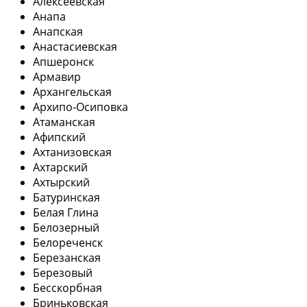
Алексеевская
Анапа
Анапская
Анастасиевская
Апшеронск
Армавир
Архангельская
Архипо-Осиповка
Атаманская
Афипский
Ахтанизовская
Ахтарский
Ахтырский
Батуринская
Белая Глина
Белозерный
Белореченск
Березанская
Березовый
Бесскорбная
Бриньковская