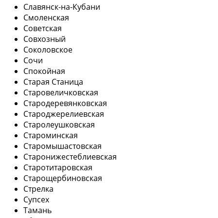
Славянск-на-Кубани
Смоленская
Советская
Совхозный
Соколовское
Сочи
Спокойная
Старая Станица
Старовеличковская
Стародеревянковская
Староджерелиевская
Старолеушковская
Староминская
Старомышастовская
Старонижестеблиевская
Старотитаровская
Старощербиновская
Стрелка
Супсех
Тамань