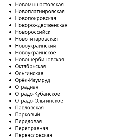
Новомышастовская
Новоплатнировская
Новопокровская
Новорождественская
Новороссийск
Новотитаровская
Новоукраинский
Новоукраинское
Новощербиновская
Октябрьская
Ольгинская
Орёл-Изумруд
Отрадная
Отрадо-Кубанское
Отрадо-Ольгинское
Павловская
Парковый
Передовая
Переправная
Переясловская