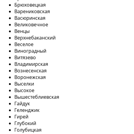
Брюховецкая
Варениковская
Васюринская
Великовечное
Венцы
Верхнебаканский
Веселое
Виноградный
Витязево
Владимирская
Вознесенская
Воронежская
Выселки
Высокое
Вышестеблиевская
Гайдук
Геленджик
Гирей
Глубокий
Голубицкая