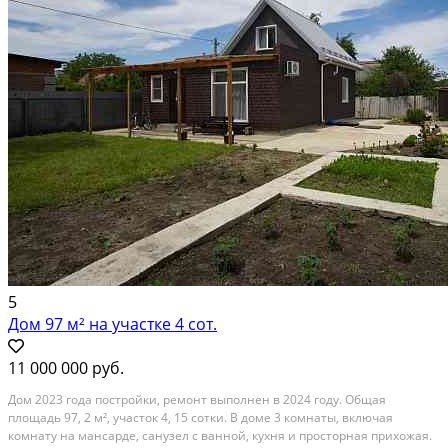
5
Дом 97 м² на участке 4 сот.
11 000 000 руб.
Дом 2023 года постройки, ремонт выполнен в 2024 году. Общая
площадь 97, 2 м², участок 4, 15 сотки. В доме 3 комнаты, включая
комнату на мансарде, санузел с ванной, кухня и просторная прихожая.