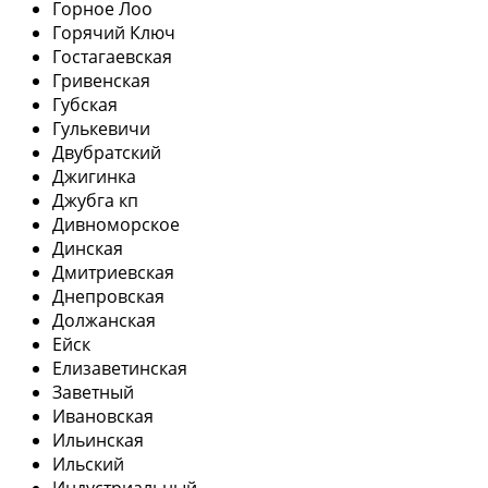
Горное Лоо
Горячий Ключ
Гостагаевская
Гривенская
Губская
Гулькевичи
Двубратский
Джигинка
Джубга кп
Дивноморское
Динская
Дмитриевская
Днепровская
Должанская
Ейск
Елизаветинская
Заветный
Ивановская
Ильинская
Ильский
Индустриальный