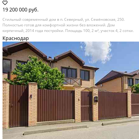
19 200 000 руб.
Стильный современный дом в п. Северный, ул. Семёновская, 250.
Полностью готов для комфортной жизни без вложений. Дом
кирпичный, 2014 года постройки. Площадь 100, 2 м², участок 4, 2 сотки.
Высокие потолки 3 м, качественный ремонт, тёплый и уютный дом с
Краснодар
продуманной планировкой. В доме: • 3...
Расстояние до города (км): В черте города; Этажей в доме: 1; Материал
стен дома: Кирпич