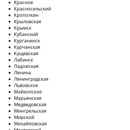
Красное
Красносельский
Кропоткин
Крыловская
Крымск
Кубанский
Курганинск
Курчанская
Кущевская
Лабинск
Ладожская
Ленина
Ленинградская
Львовское
Майкопское
Марьянская
Медведовская
Мингрельская
Мирской
Михайловская
Мостовской