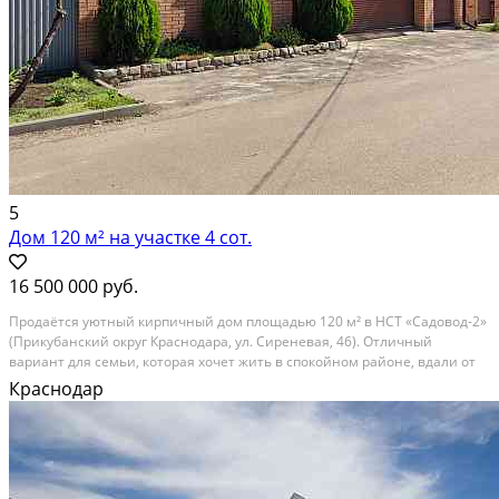
5
Дом 120 м² на участке 4 сот.
16 500 000 руб.
Продаётся уютный кирпичный дом площадью 120 м² в НСТ «Садовод-2»
(Прикубанский округ Краснодара, ул. Сиреневая, 46). Отличный
вариант для семьи, которая хочет жить в спокойном районе, вдали от
городской суеты, не отказываясь от привычной городской
Краснодар
инфраструктуры. Дом построен в 2014 году,...
Расстояние до города (км): В черте города; Этажей в доме: 1; Материал
стен дома: Кирпич