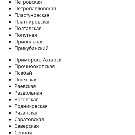
Петровская
Петропавловская
Пластуновская
Платнировская
Полтавская
Попутная
Привольная
Прикубанский
Приморско-Ахтарск
Прочноокопская
Псебай
Пшехская
Раевская
Раздольная
Роговская
Родниковская
Рязанская
Саратовская
Северская
Сенной