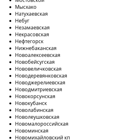
Мысхако
Натухаевская
Небуг
Незамаевская
Некрасовская
Нефтегорск
Нижнебаканская
Новоалексеевская
Новобейсугская
Нововеличковская
Новодеревянковская
Новоджерелиевская
Новодмитриевская
Новокорсунская
Новокубанск
Новолабинская
Новолеушковская
Новомалороссийская
Новоминская
Новомихайловский кп