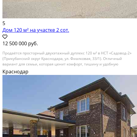
5
Дом 120 м² на участке 2 сот.
12 500 000 руб.
Продаётся просторный двухэтажный дуплекс 120 м² в НСТ «Садовод-2»
(Прикубанский округ Краснодара, ул. Фиалковая, 33/1). Отличный
вариант для семьи, которая ценит комфорт, тишину и удобную
инфраструктуру. Дом полностью готов к проживанию без
Краснодар
дополнительных вложений. Дом 2013 года постройки,...
Расстояние до города (км): В черте города; Этажей в доме: 2; Материал
стен дома: Кирпич