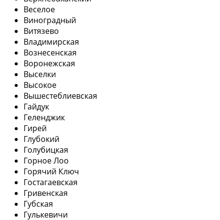
Веселое
Виноградный
Витязево
Владимирская
Вознесенская
Воронежская
Выселки
Высокое
Вышестеблиевская
Гайдук
Геленджик
Гирей
Глубокий
Голубицкая
Горное Лоо
Горячий Ключ
Гостагаевская
Гривенская
Губская
Гулькевичи