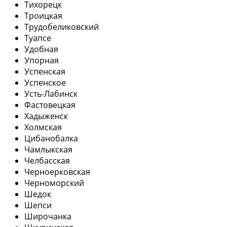
Тихорецк
Троицкая
Трудобеликовский
Туапсе
Удобная
Упорная
Успенская
Успенское
Усть-Лабинск
Фастовецкая
Хадыженск
Холмская
Цибанобалка
Чамлыкская
Челбасская
Черноерковская
Черноморский
Шедок
Шепси
Широчанка