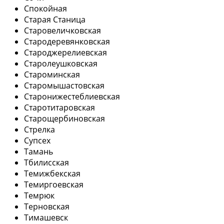
Спокойная
Старая Станица
Старовеличковская
Стародеревянковская
Староджерелиевская
Старолеушковская
Староминская
Старомышастовская
Старонижестеблиевская
Старотитаровская
Старощербиновская
Стрелка
Супсех
Тамань
Тбилисская
Темижбекская
Темиргоевская
Темрюк
Терновская
Тимашевск