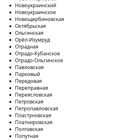
Новоукраинский
Новоукраинское
Новощербиновская
Октябрьская
Ольгинская
Орёл-Изумруд
Отрадная
Отрадо-Кубанское
Отрадо-Ольгинское
Павловская
Парковый
Передовая
Переправная
Переясловская
Петровская
Петропавловская
Пластуновская
Платнировская
Полтавская
Попутная