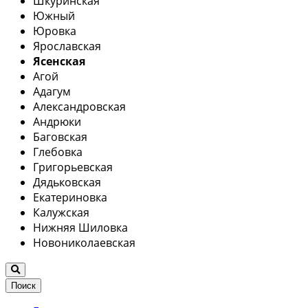
Шкуринская
Южный
Юровка
Ярославская
Ясенская
Агой
Адагум
Александровская
Андрюки
Баговская
Глебовка
Григорьевская
Дядьковская
Екатериновка
Калужская
Нижняя Шиловка
Новониколаевская
Поиск