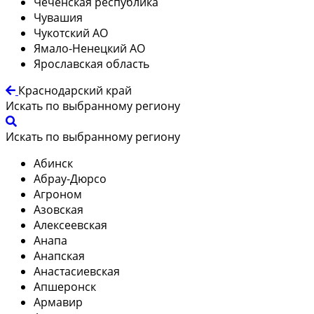
Чеченская республика
Чувашия
Чукотский АО
Ямало-Ненецкий АО
Ярославская область
Краснодарский край
Искать по выбранному региону
Искать по выбранному региону
Абинск
Абрау-Дюрсо
Агроном
Азовская
Алексеевская
Анапа
Анапская
Анастасиевская
Апшеронск
Армавир