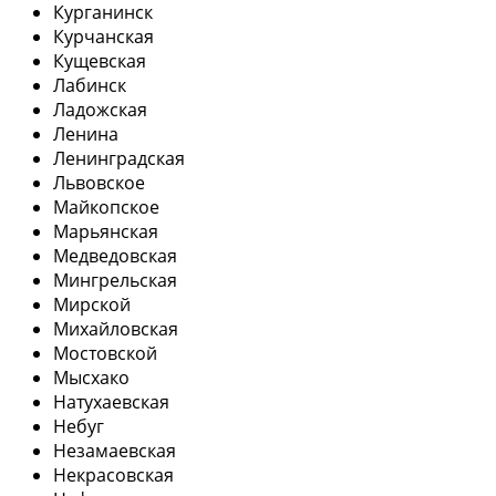
Курганинск
Курчанская
Кущевская
Лабинск
Ладожская
Ленина
Ленинградская
Львовское
Майкопское
Марьянская
Медведовская
Мингрельская
Мирской
Михайловская
Мостовской
Мысхако
Натухаевская
Небуг
Незамаевская
Некрасовская