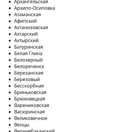
Архангельская
Архипо-Осиповка
Атаманская
Афипский
Ахтанизовская
Ахтарский
Ахтырский
Батуринская
Белая Глина
Белозерный
Белореченск
Березанская
Березовый
Бесскорбная
Бриньковская
Брюховецкая
Варениковская
Васюринская
Великовечное
Венцы
Верхнебаканский