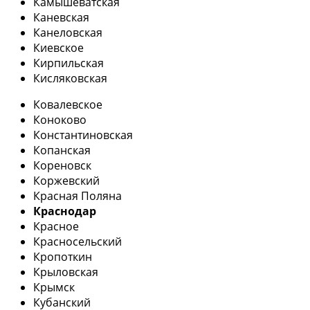
Камышеватская
Каневская
Канеловская
Киевское
Кирпильская
Кисляковская
Ковалевское
Коноково
Константиновская
Копанская
Кореновск
Коржевский
Красная Поляна
Краснодар
Красное
Красносельский
Кропоткин
Крыловская
Крымск
Кубанский