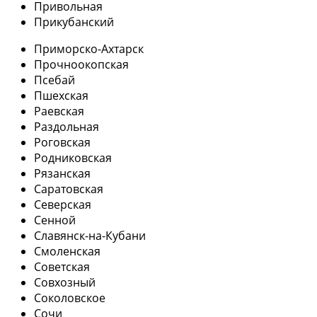
Привольная
Прикубанский
Приморско-Ахтарск
Прочноокопская
Псебай
Пшехская
Раевская
Раздольная
Роговская
Родниковская
Рязанская
Саратовская
Северская
Сенной
Славянск-на-Кубани
Смоленская
Советская
Совхозный
Соколовское
Сочи