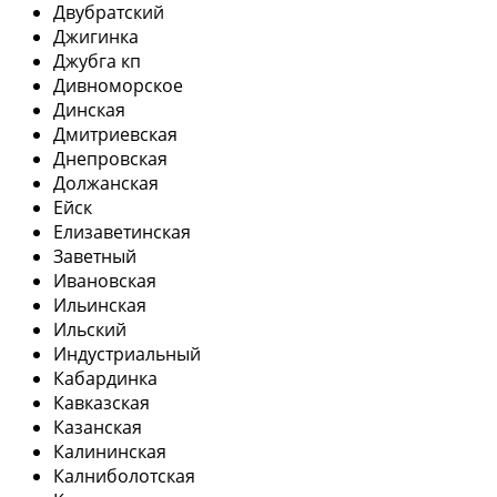
Двубратский
Джигинка
Джубга кп
Дивноморское
Динская
Дмитриевская
Днепровская
Должанская
Ейск
Елизаветинская
Заветный
Ивановская
Ильинская
Ильский
Индустриальный
Кабардинка
Кавказская
Казанская
Калининская
Калниболотская