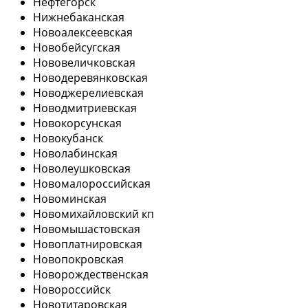
Нефтегорск
Нижнебаканская
Новоалексеевская
Новобейсугская
Нововеличковская
Новодеревянковская
Новоджерелиевская
Новодмитриевская
Новокорсунская
Новокубанск
Новолабинская
Новолеушковская
Новомалороссийская
Новоминская
Новомихайловский кп
Новомышастовская
Новоплатнировская
Новопокровская
Новорождественская
Новороссийск
Новотитаровская