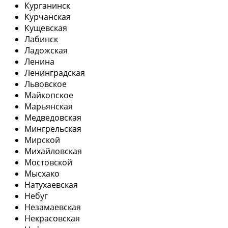
Курганинск
Курчанская
Кущевская
Лабинск
Ладожская
Ленина
Ленинградская
Львовское
Майкопское
Марьянская
Медведовская
Мингрельская
Мирской
Михайловская
Мостовской
Мысхако
Натухаевская
Небуг
Незамаевская
Некрасовская