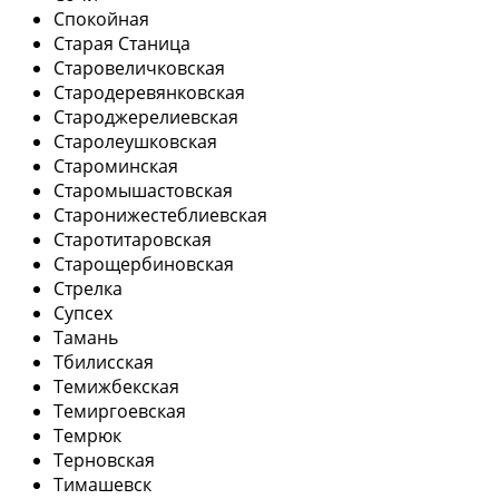
Спокойная
Старая Станица
Старовеличковская
Стародеревянковская
Староджерелиевская
Старолеушковская
Староминская
Старомышастовская
Старонижестеблиевская
Старотитаровская
Старощербиновская
Стрелка
Супсех
Тамань
Тбилисская
Темижбекская
Темиргоевская
Темрюк
Терновская
Тимашевск