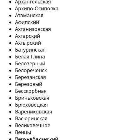
Архангельская
Архипо-Осиповка
Атаманская
Афипский
Ахтанизовская
Ахтарский
Ахтырский
Батуринская
Белая Глина
Белозерный
Белореченск
Березанская
Березовый
Бесскорбная
Бриньковская
Брюховецкая
Варениковская
Васюринская
Великовечное
Венцы
Верхнебаканский