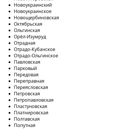
Новоукраинский
Новоукраинское
Новощербиновская
Октябрьская
Ольгинская
Орёл-Изумруд
Отрадная
Отрадо-Кубанское
Отрадо-Ольгинское
Павловская
Парковый
Передовая
Переправная
Переясловская
Петровская
Петропавловская
Пластуновская
Платнировская
Полтавская
Попутная