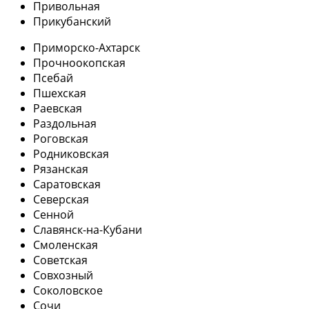
Привольная
Прикубанский
Приморско-Ахтарск
Прочноокопская
Псебай
Пшехская
Раевская
Раздольная
Роговская
Родниковская
Рязанская
Саратовская
Северская
Сенной
Славянск-на-Кубани
Смоленская
Советская
Совхозный
Соколовское
Сочи