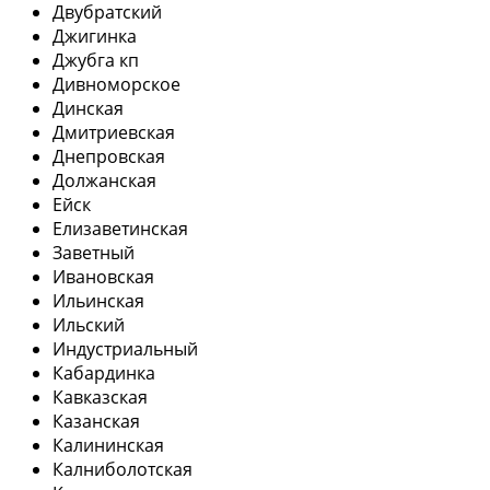
Двубратский
Джигинка
Джубга кп
Дивноморское
Динская
Дмитриевская
Днепровская
Должанская
Ейск
Елизаветинская
Заветный
Ивановская
Ильинская
Ильский
Индустриальный
Кабардинка
Кавказская
Казанская
Калининская
Калниболотская