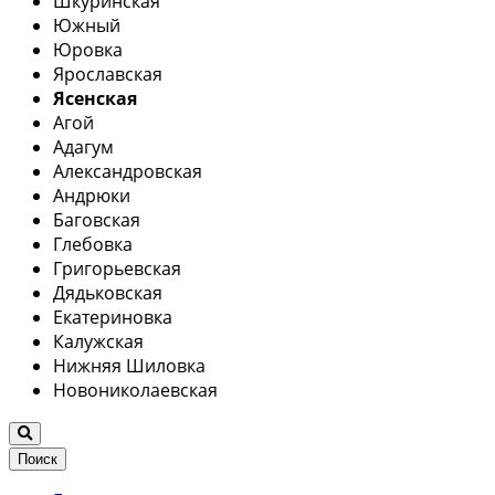
Шкуринская
Южный
Юровка
Ярославская
Ясенская
Агой
Адагум
Александровская
Андрюки
Баговская
Глебовка
Григорьевская
Дядьковская
Екатериновка
Калужская
Нижняя Шиловка
Новониколаевская
Поиск