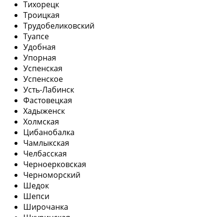
Тихорецк
Троицкая
Трудобеликовский
Туапсе
Удобная
Упорная
Успенская
Успенское
Усть-Лабинск
Фастовецкая
Хадыженск
Холмская
Цибанобалка
Чамлыкская
Челбасская
Черноерковская
Черноморский
Шедок
Шепси
Широчанка