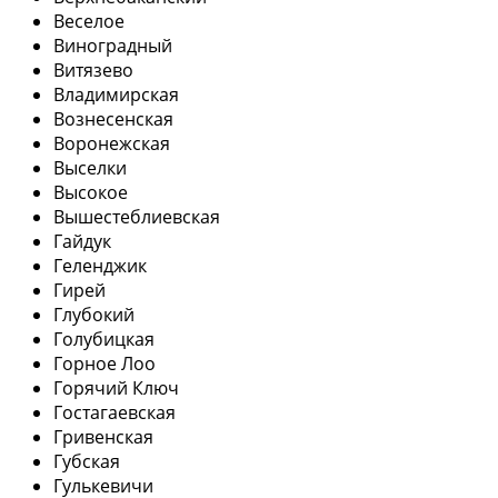
Веселое
Виноградный
Витязево
Владимирская
Вознесенская
Воронежская
Выселки
Высокое
Вышестеблиевская
Гайдук
Геленджик
Гирей
Глубокий
Голубицкая
Горное Лоо
Горячий Ключ
Гостагаевская
Гривенская
Губская
Гулькевичи