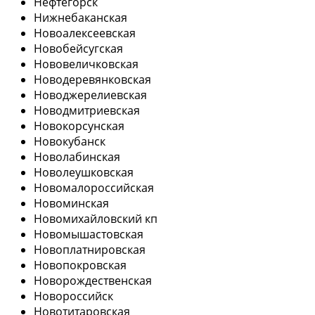
Нефтегорск
Нижнебаканская
Новоалексеевская
Новобейсугская
Нововеличковская
Новодеревянковская
Новоджерелиевская
Новодмитриевская
Новокорсунская
Новокубанск
Новолабинская
Новолеушковская
Новомалороссийская
Новоминская
Новомихайловский кп
Новомышастовская
Новоплатнировская
Новопокровская
Новорождественская
Новороссийск
Новотитаровская