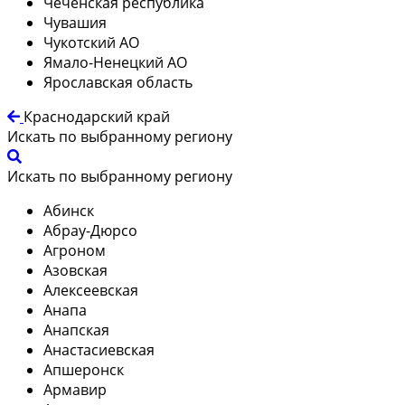
Чеченская республика
Чувашия
Чукотский АО
Ямало-Ненецкий АО
Ярославская область
Краснодарский край
Искать по выбранному региону
Искать по выбранному региону
Абинск
Абрау-Дюрсо
Агроном
Азовская
Алексеевская
Анапа
Анапская
Анастасиевская
Апшеронск
Армавир