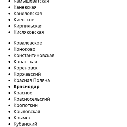
Камышеватская
Каневская
Канеловская
Киевское
Кирпильская
Кисляковская
Ковалевское
Коноково
Константиновская
Копанская
Кореновск
Коржевский
Красная Поляна
Краснодар
Красное
Красносельский
Кропоткин
Крыловская
Крымск
Кубанский