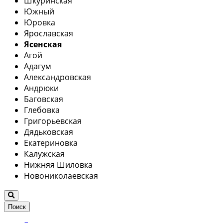
Шкуринская
Южный
Юровка
Ярославская
Ясенская
Агой
Адагум
Александровская
Андрюки
Баговская
Глебовка
Григорьевская
Дядьковская
Екатериновка
Калужская
Нижняя Шиловка
Новониколаевская
Поиск