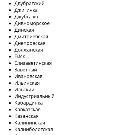
Двубратский
Джигинка
Джубга кп
Дивноморское
Динская
Дмитриевская
Днепровская
Должанская
Ейск
Елизаветинская
Заветный
Ивановская
Ильинская
Ильский
Индустриальный
Кабардинка
Кавказская
Казанская
Калининская
Калниболотская