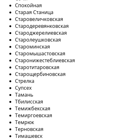
Спокойная
Старая Станица
Старовеличковская
Стародеревянковская
Староджерелиевская
Старолеушковская
Староминская
Старомышастовская
Старонижестеблиевская
Старотитаровская
Старощербиновская
Стрелка
Супсех
Тамань
Тбилисская
Темижбекская
Темиргоевская
Темрюк
Терновская
Тимашевск