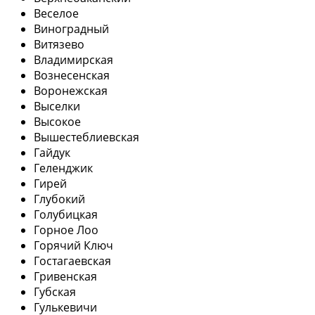
Веселое
Виноградный
Витязево
Владимирская
Вознесенская
Воронежская
Выселки
Высокое
Вышестеблиевская
Гайдук
Геленджик
Гирей
Глубокий
Голубицкая
Горное Лоо
Горячий Ключ
Гостагаевская
Гривенская
Губская
Гулькевичи