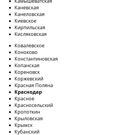
Камышеватская
Каневская
Канеловская
Киевское
Кирпильская
Кисляковская
Ковалевское
Коноково
Константиновская
Копанская
Кореновск
Коржевский
Красная Поляна
Краснодар
Красное
Красносельский
Кропоткин
Крыловская
Крымск
Кубанский