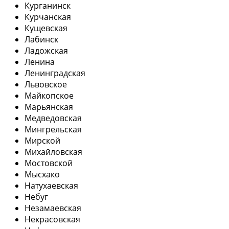
Курганинск
Курчанская
Кущевская
Лабинск
Ладожская
Ленина
Ленинградская
Львовское
Майкопское
Марьянская
Медведовская
Мингрельская
Мирской
Михайловская
Мостовской
Мысхако
Натухаевская
Небуг
Незамаевская
Некрасовская