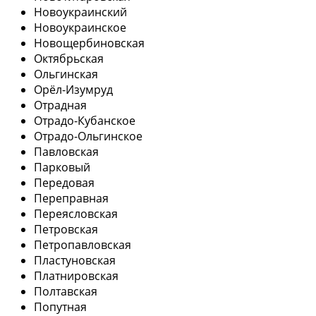
Новоукраинский
Новоукраинское
Новощербиновская
Октябрьская
Ольгинская
Орёл-Изумруд
Отрадная
Отрадо-Кубанское
Отрадо-Ольгинское
Павловская
Парковый
Передовая
Переправная
Переясловская
Петровская
Петропавловская
Пластуновская
Платнировская
Полтавская
Попутная