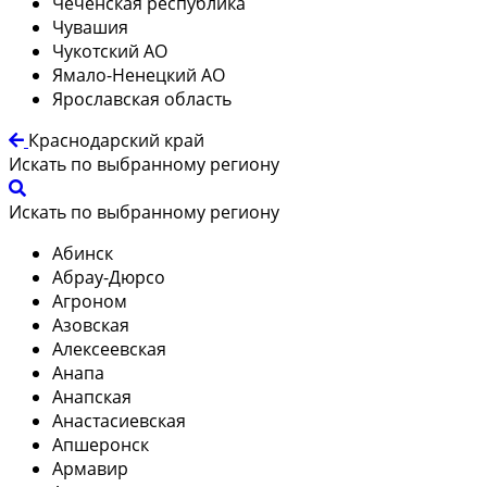
Чеченская республика
Чувашия
Чукотский АО
Ямало-Ненецкий АО
Ярославская область
Краснодарский край
Искать по выбранному региону
Искать по выбранному региону
Абинск
Абрау-Дюрсо
Агроном
Азовская
Алексеевская
Анапа
Анапская
Анастасиевская
Апшеронск
Армавир