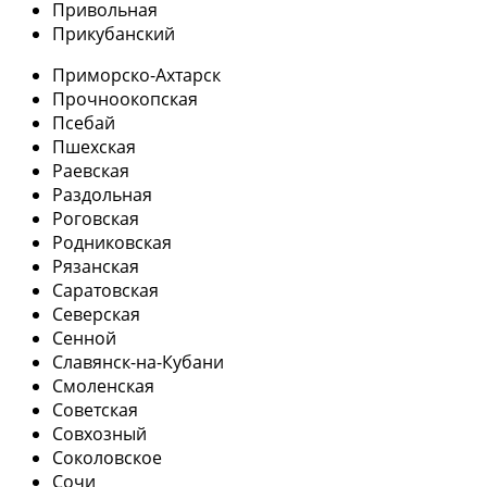
Привольная
Прикубанский
Приморско-Ахтарск
Прочноокопская
Псебай
Пшехская
Раевская
Раздольная
Роговская
Родниковская
Рязанская
Саратовская
Северская
Сенной
Славянск-на-Кубани
Смоленская
Советская
Совхозный
Соколовское
Сочи