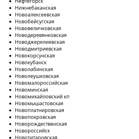
Нефтегорск
Нижнебаканская
Новоалексеевская
Новобейсугская
Нововеличковская
Новодеревянковская
Новоджерелиевская
Новодмитриевская
Новокорсунская
Новокубанск
Новолабинская
Новолеушковская
Новомалороссийская
Новоминская
Новомихайловский кп
Новомышастовская
Новоплатнировская
Новопокровская
Новорождественская
Новороссийск
Новотитаровская