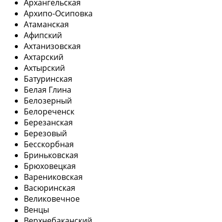
Архангельская
Архипо-Осиповка
Атаманская
Афипский
Ахтанизовская
Ахтарский
Ахтырский
Батуринская
Белая Глина
Белозерный
Белореченск
Березанская
Березовый
Бесскорбная
Бриньковская
Брюховецкая
Варениковская
Васюринская
Великовечное
Венцы
Верхнебаканский