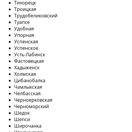
Тихорецк
Троицкая
Трудобеликовский
Туапсе
Удобная
Упорная
Успенская
Успенское
Усть-Лабинск
Фастовецкая
Хадыженск
Холмская
Цибанобалка
Чамлыкская
Челбасская
Черноерковская
Черноморский
Шедок
Шепси
Широчанка