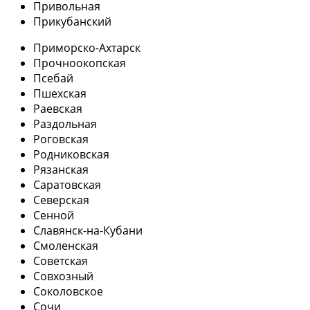
Привольная
Прикубанский
Приморско-Ахтарск
Прочноокопская
Псебай
Пшехская
Раевская
Раздольная
Роговская
Родниковская
Рязанская
Саратовская
Северская
Сенной
Славянск-на-Кубани
Смоленская
Советская
Совхозный
Соколовское
Сочи