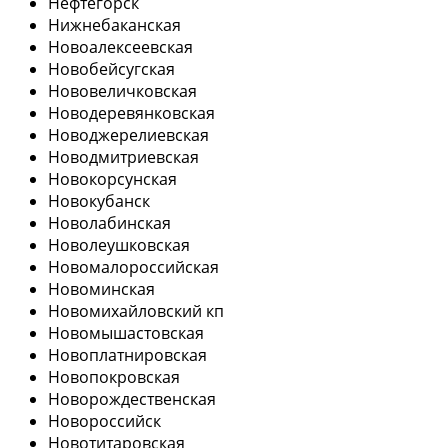
Нефтегорск
Нижнебаканская
Новоалексеевская
Новобейсугская
Нововеличковская
Новодеревянковская
Новоджерелиевская
Новодмитриевская
Новокорсунская
Новокубанск
Новолабинская
Новолеушковская
Новомалороссийская
Новоминская
Новомихайловский кп
Новомышастовская
Новоплатнировская
Новопокровская
Новорождественская
Новороссийск
Новотитаровская