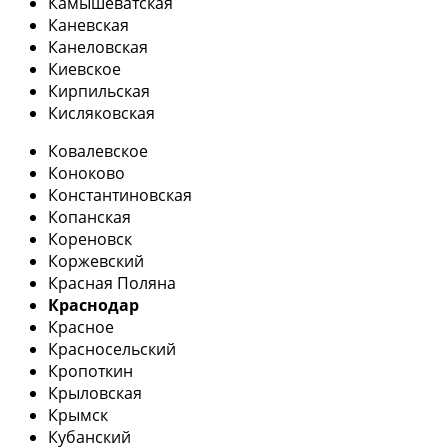
Камышеватская
Каневская
Канеловская
Киевское
Кирпильская
Кисляковская
Ковалевское
Коноково
Константиновская
Копанская
Кореновск
Коржевский
Красная Поляна
Краснодар
Красное
Красносельский
Кропоткин
Крыловская
Крымск
Кубанский