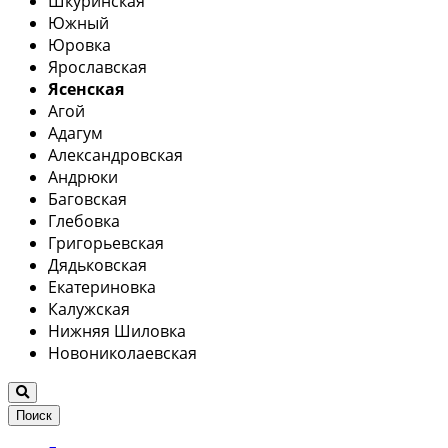
Шкуринская
Южный
Юровка
Ярославская
Ясенская
Агой
Адагум
Александровская
Андрюки
Баговская
Глебовка
Григорьевская
Дядьковская
Екатериновка
Калужская
Нижняя Шиловка
Новониколаевская
Поиск