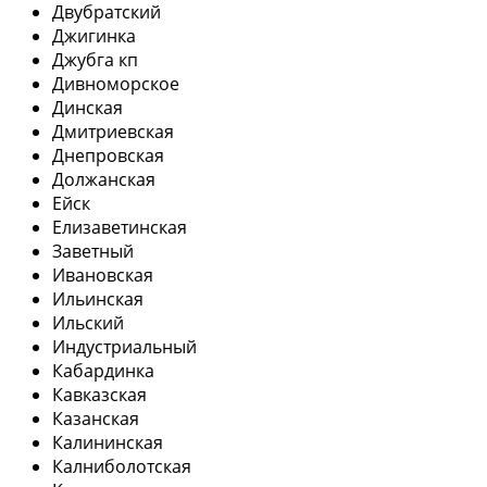
Двубратский
Джигинка
Джубга кп
Дивноморское
Динская
Дмитриевская
Днепровская
Должанская
Ейск
Елизаветинская
Заветный
Ивановская
Ильинская
Ильский
Индустриальный
Кабардинка
Кавказская
Казанская
Калининская
Калниболотская