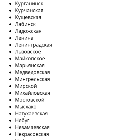
Курганинск
Курчанская
Кущевская
Лабинск
Ладожская
Ленина
Ленинградская
Львовское
Майкопское
Марьянская
Медведовская
Мингрельская
Мирской
Михайловская
Мостовской
Мысхако
Натухаевская
Небуг
Незамаевская
Некрасовская