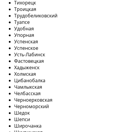
Тихорецк
Троицкая
Трудобеликовский
Туапсе
Удобная
Упорная
Успенская
Успенское
Усть-Лабинск
Фастовецкая
Хадыженск
Холмская
Цибанобалка
Чамлыкская
Челбасская
Черноерковская
Черноморский
Шедок
Шепси
Широчанка