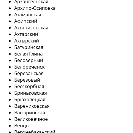
Архангельская
Архипо-Осиповка
Атаманская
Афипский
Ахтанизовская
Ахтарский
Ахтырский
Батуринская
Белая Глина
Белозерный
Белореченск
Березанская
Березовый
Бесскорбная
Бриньковская
Брюховецкая
Варениковская
Васюринская
Великовечное
Венцы
Верхнебаканский