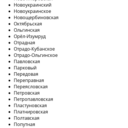
Новоукраинский
Новоукраинское
Новощербиновская
Октябрьская
Ольгинская
Орёл-Изумруд
Отрадная
Отрадо-Кубанское
Отрадо-Ольгинское
Павловская
Парковый
Передовая
Переправная
Переясловская
Петровская
Петропавловская
Пластуновская
Платнировская
Полтавская
Попутная