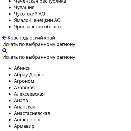
Чеченская республика
Чувашия
Чукотский АО
Ямало-Ненецкий АО
Ярославская область
Краснодарский край
Искать по выбранному региону
Искать по выбранному региону
Абинск
Абрау-Дюрсо
Агроном
Азовская
Алексеевская
Анапа
Анапская
Анастасиевская
Апшеронск
Армавир