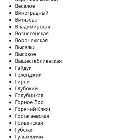
Веселое
Виноградный
Витязево
Владимирская
Вознесенская
Воронежская
Выселки
Высокое
Вышестеблиевская
Гайдук
Геленджик
Гирей
Глубокий
Голубицкая
Горное Лоо
Горячий Ключ
Гостагаевская
Гривенская
Губская
Гулькевичи