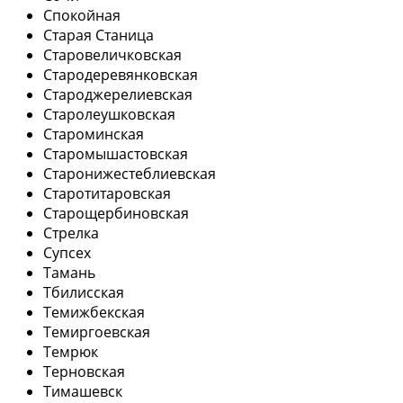
Спокойная
Старая Станица
Старовеличковская
Стародеревянковская
Староджерелиевская
Старолеушковская
Староминская
Старомышастовская
Старонижестеблиевская
Старотитаровская
Старощербиновская
Стрелка
Супсех
Тамань
Тбилисская
Темижбекская
Темиргоевская
Темрюк
Терновская
Тимашевск