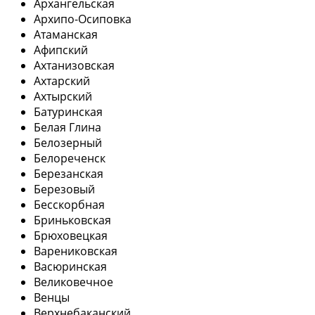
Архангельская
Архипо-Осиповка
Атаманская
Афипский
Ахтанизовская
Ахтарский
Ахтырский
Батуринская
Белая Глина
Белозерный
Белореченск
Березанская
Березовый
Бесскорбная
Бриньковская
Брюховецкая
Варениковская
Васюринская
Великовечное
Венцы
Верхнебаканский