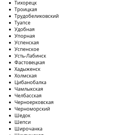
Тихорецк
Троицкая
Трудобеликовский
Туапсе
Удобная
Упорная
Успенская
Успенское
Усть-Лабинск
Фастовецкая
Хадыженск
Холмская
Цибанобалка
Чамлыкская
Челбасская
Черноерковская
Черноморский
Шедок
Шепси
Широчанка