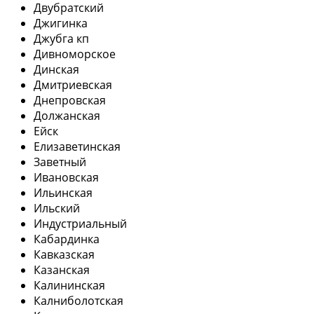
Двубратский
Джигинка
Джубга кп
Дивноморское
Динская
Дмитриевская
Днепровская
Должанская
Ейск
Елизаветинская
Заветный
Ивановская
Ильинская
Ильский
Индустриальный
Кабардинка
Кавказская
Казанская
Калининская
Калниболотская