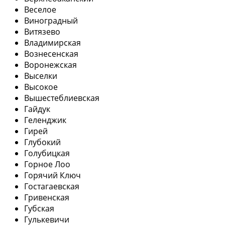
Веселое
Виноградный
Витязево
Владимирская
Вознесенская
Воронежская
Выселки
Высокое
Вышестеблиевская
Гайдук
Геленджик
Гирей
Глубокий
Голубицкая
Горное Лоо
Горячий Ключ
Гостагаевская
Гривенская
Губская
Гулькевичи