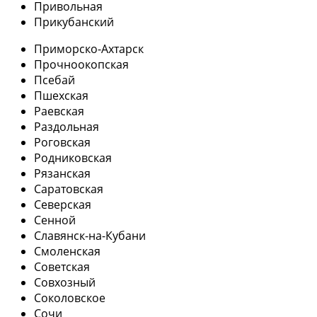
Привольная
Прикубанский
Приморско-Ахтарск
Прочноокопская
Псебай
Пшехская
Раевская
Раздольная
Роговская
Родниковская
Рязанская
Саратовская
Северская
Сенной
Славянск-на-Кубани
Смоленская
Советская
Совхозный
Соколовское
Сочи