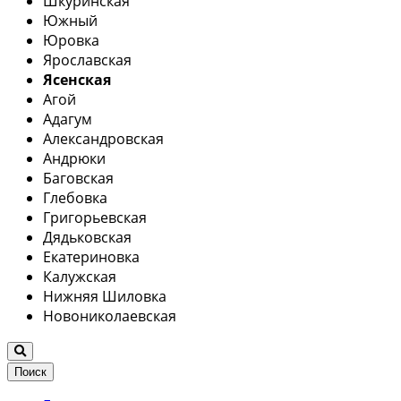
Шкуринская
Южный
Юровка
Ярославская
Ясенская
Агой
Адагум
Александровская
Андрюки
Баговская
Глебовка
Григорьевская
Дядьковская
Екатериновка
Калужская
Нижняя Шиловка
Новониколаевская
Поиск