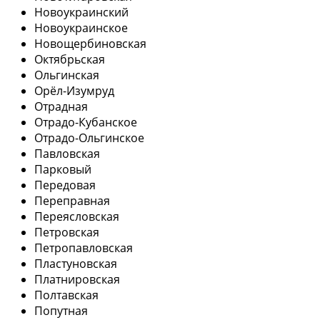
Новоукраинский
Новоукраинское
Новощербиновская
Октябрьская
Ольгинская
Орёл-Изумруд
Отрадная
Отрадо-Кубанское
Отрадо-Ольгинское
Павловская
Парковый
Передовая
Переправная
Переясловская
Петровская
Петропавловская
Пластуновская
Платнировская
Полтавская
Попутная