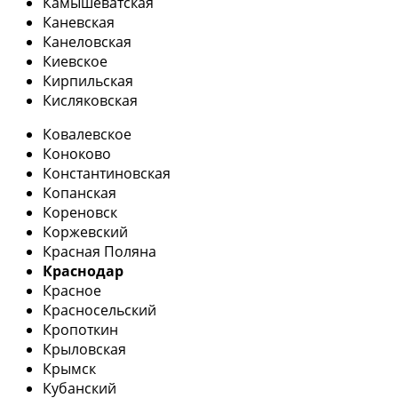
Камышеватская
Каневская
Канеловская
Киевское
Кирпильская
Кисляковская
Ковалевское
Коноково
Константиновская
Копанская
Кореновск
Коржевский
Красная Поляна
Краснодар
Красное
Красносельский
Кропоткин
Крыловская
Крымск
Кубанский