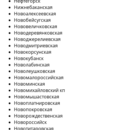
Нефтегорск
Нижнебаканская
Новоалексеевская
Новобейсугская
Нововеличковская
Новодеревянковская
Новоджерелиевская
Новодмитриевская
Новокорсунская
Новокубанск
Новолабинская
Новолеушковская
Новомалороссийская
Новоминская
Новомихайловский кп
Новомышастовская
Новоплатнировская
Новопокровская
Новорождественская
Новороссийск
Новотитаровская