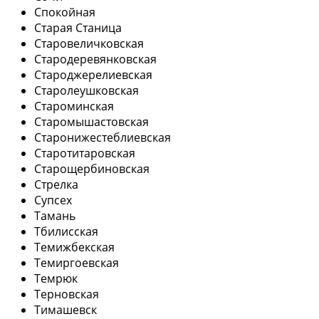
Спокойная
Старая Станица
Старовеличковская
Стародеревянковская
Староджерелиевская
Старолеушковская
Староминская
Старомышастовская
Старонижестеблиевская
Старотитаровская
Старощербиновская
Стрелка
Супсех
Тамань
Тбилисская
Темижбекская
Темиргоевская
Темрюк
Терновская
Тимашевск