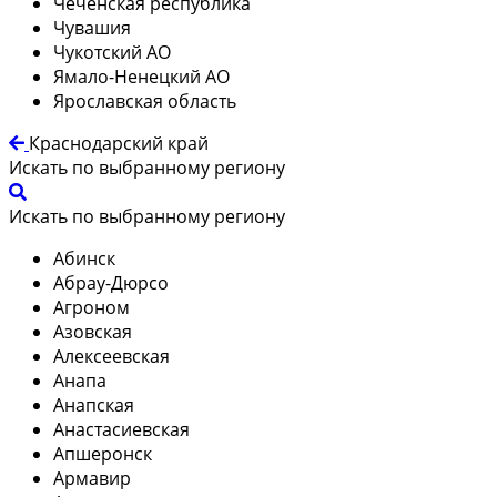
Чеченская республика
Чувашия
Чукотский АО
Ямало-Ненецкий АО
Ярославская область
Краснодарский край
Искать по выбранному региону
Искать по выбранному региону
Абинск
Абрау-Дюрсо
Агроном
Азовская
Алексеевская
Анапа
Анапская
Анастасиевская
Апшеронск
Армавир