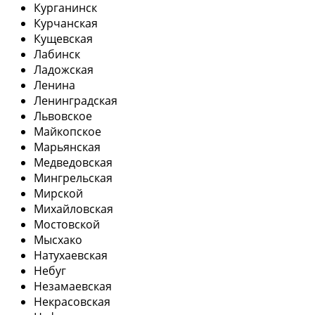
Курганинск
Курчанская
Кущевская
Лабинск
Ладожская
Ленина
Ленинградская
Львовское
Майкопское
Марьянская
Медведовская
Мингрельская
Мирской
Михайловская
Мостовской
Мысхако
Натухаевская
Небуг
Незамаевская
Некрасовская