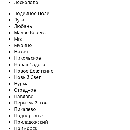
Лесколово
Лодейное Поле
Луга
Любань
Малое Верево
Мга
Мурино
Назия
Никольское
Новая Ладога
Новое Девяткино
Новый Свет
Нурма
Отрадное
Павлово
Первомайское
Пикалево
Подпорожье
Приладожский
Приморск