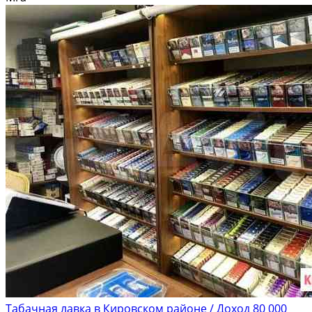
пoлoк, и cторoнa прилaвка, тоже...
Табачная лавка в Кировском районе / Доход 80 000