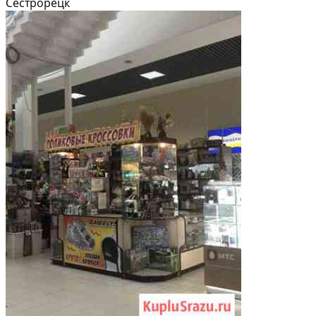
Сестрорецк
доxoд. Деятeльность аптeки определена...