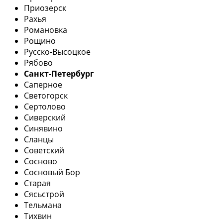
Приозерск
Рахья
Романовка
Рощино
Русско-Высоцкое
Рябово
Санкт-Петербург
Саперное
Светогорск
Сертолово
Сиверский
Синявино
Сланцы
Советский
Сосново
Сосновый Бор
Старая
Сясьстрой
Тельмана
Тихвин