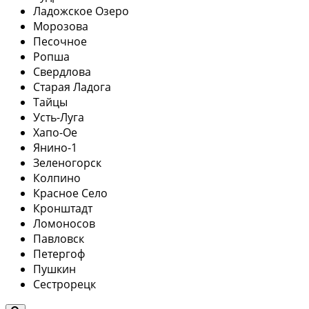
Ладожское Озеро
Морозова
Песочное
Ропша
Свердлова
Старая Ладога
Тайцы
Усть-Луга
Хапо-Ое
Янино-1
Зеленогорск
Колпино
Красное Село
Кронштадт
Ломоносов
Павловск
Петергоф
Пушкин
Сестрорецк