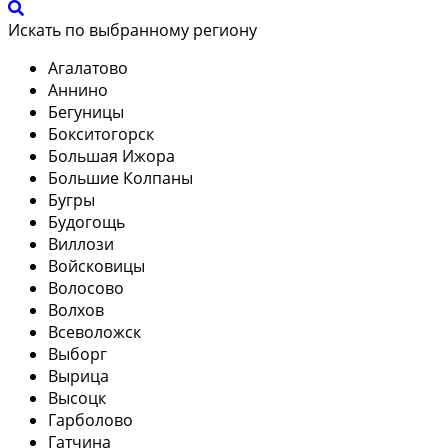
Искать по выбранному региону
Агалатово
Аннино
Бегуницы
Бокситогорск
Большая Ижора
Большие Колпаны
Бугры
Будогощь
Виллози
Войсковицы
Волосово
Волхов
Всеволожск
Выборг
Вырица
Высоцк
Гарболово
Гатчина