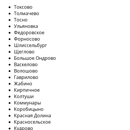
Токсово
Толмачево
Тосно
Ульяновка
Федоровское
Форносово
Шлиссельбург
Щеглово
Большое Ондрово
Васкелово
Волошово
Гаврилово
Жабино
Кирпичное
Колтуши
Коммунары
Коробицыно
Красная Долина
Красносельское
Кудрово