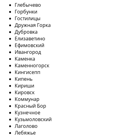
Глебычево
Горбунки
Гостилицы
Дружная Горка
Дубровка
Елизаветино
Ефимовский
Ивангород
Каменка
Каменногорск
Кингисепп
Кипень
Кириши
Кировск
Коммунар
Красный Бор
Кузнечное
Кузьмоловский
Лаголово
Лебяжье