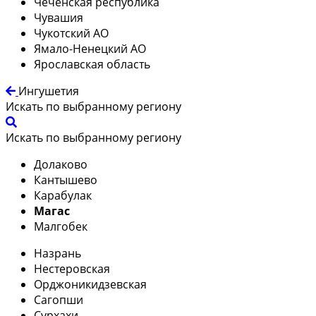
Чеченская республика
Чувашия
Чукотский АО
Ямало-Ненецкий АО
Ярославская область
Ингушетия
Искать по выбранному региону
Искать по выбранному региону
Долаково
Кантышево
Карабулак
Магас
Малгобек
Назрань
Нестеровская
Орджоникидзевская
Сагопши
Сурхахи