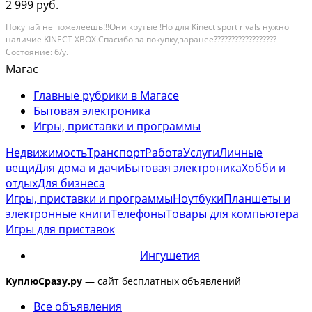
2 999 руб.
Покупай не пожелеешь!!!Они крутые !Но для Kinect sport rivals нужно
наличие KINECT XBOX.Спасибо за покупку,заранее??????????????????
Состояние: б/у.
Магас
Главные рубрики в Магасе
Бытовая электроника
Игры, приставки и программы
Недвижимость
Транспорт
Работа
Услуги
Личные
вещи
Для дома и дачи
Бытовая электроника
Хобби и
отдых
Для бизнеса
Игры, приставки и программы
Ноутбуки
Планшеты и
электронные книги
Телефоны
Товары для компьютера
Игры для приставок
Ингушетия
КуплюСразу.ру
— сайт бесплатных объявлений
Все объявления