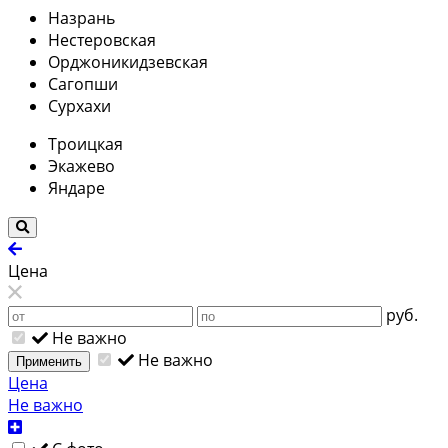
Назрань
Нестеровская
Орджоникидзевская
Сагопши
Сурхахи
Троицкая
Экажево
Яндаре
Цена
руб.
Не важно
Не важно
Применить
Цена
Не важно