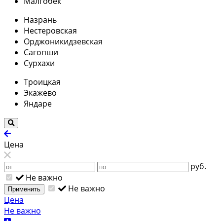
Малгобек
Назрань
Нестеровская
Орджоникидзевская
Сагопши
Сурхахи
Троицкая
Экажево
Яндаре
Цена
руб.
Не важно
Не важно
Применить
Цена
Не важно