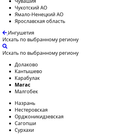
Чувашия
Чукотский АО
Ямало-Ненецкий АО
Ярославская область
Ингушетия
Искать по выбранному региону
Искать по выбранному региону
Долаково
Кантышево
Карабулак
Магас
Малгобек
Назрань
Нестеровская
Орджоникидзевская
Сагопши
Сурхахи