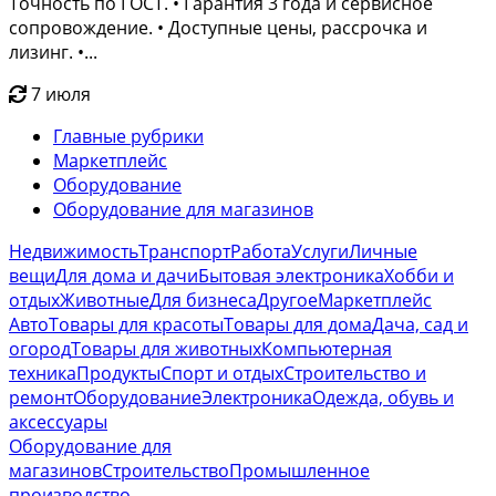
Точность по ГОСТ. • Гарантия 3 года и сервисное
сопровождение. • Доступные цены, рассрочка и
лизинг. •...
7 июля
Главные рубрики
Маркетплейс
Оборудование
Оборудование для магазинов
Недвижимость
Транспорт
Работа
Услуги
Личные
вещи
Для дома и дачи
Бытовая электроника
Хобби и
отдых
Животные
Для бизнеса
Другое
Маркетплейс
Авто
Товары для красоты
Товары для дома
Дача, сад и
огород
Товары для животных
Компьютерная
техника
Продукты
Спорт и отдых
Строительство и
ремонт
Оборудование
Электроника
Одежда, обувь и
аксессуары
Оборудование для
магазинов
Строительство
Промышленное
производство