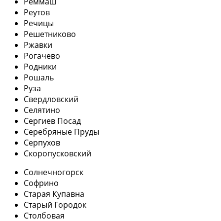
Реммаш
Реутов
Речицы
Решетниково
Ржавки
Рогачево
Родники
Рошаль
Руза
Свердловский
Селятино
Сергиев Посад
Серебряные Пруды
Серпухов
Скоропусковский
Солнечногорск
Софрино
Старая Купавна
Старый Городок
Столбовая