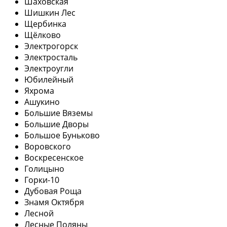
Шаховская
Шишкин Лес
Щербинка
Щёлково
Электрогорск
Электросталь
Электроугли
Юбилейный
Яхрома
Ашукино
Большие Вяземы
Большие Дворы
Большое Буньково
Воровского
Воскресенское
Голицыно
Горки-10
Дубовая Роща
Знамя Октября
Лесной
Лесные Поляны