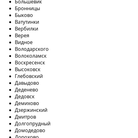
Большевик
Бронницы
Быково
Ватутинки
Вербилки
Верея
Видное
Володарского
Волоколамск
Воскресенск
Высоковск
Глебовский
Давыдово
Деденево
Дедовск
Демихово
Дзержинский
Дмитров
Долгопрудный
Домодедово
Дорохово