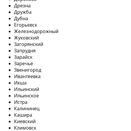
Дрезна
Дружба
Дубна
Егорьевск
Железнодорожный
Жуковский
Загорянский
Запрудня
Зарайск
Заречье
Звенигород
Ивантеевка
Икша
Ильинский
Ильинское
Истра
Калининец
Кашира
Киевский
Климовск