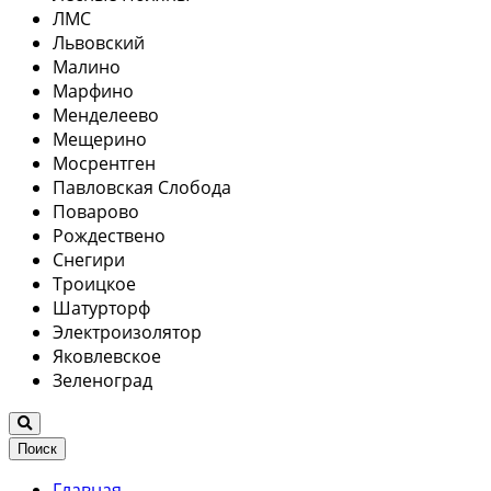
ЛМС
Львовский
Малино
Марфино
Менделеево
Мещерино
Мосрентген
Павловская Слобода
Поварово
Рождествено
Снегири
Троицкое
Шатурторф
Электроизолятор
Яковлевское
Зеленоград
Поиск
Главная