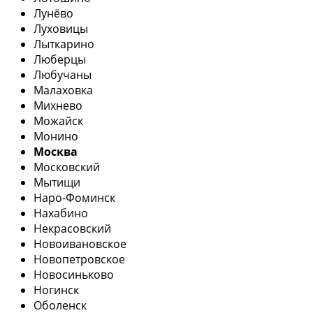
Лунёво
Луховицы
Лыткарино
Люберцы
Любучаны
Малаховка
Михнево
Можайск
Монино
Москва
Московский
Мытищи
Наро-Фоминск
Нахабино
Некрасовский
Новоивановское
Новопетровское
Новосиньково
Ногинск
Оболенск