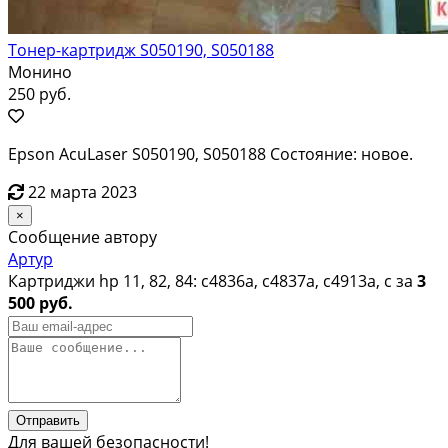
Тонер-картридж S050190, S050188
Монино
250 руб.
Epson AcuLaser S050190, S050188 Состояние: новое.
22 марта 2023
×
Сообщение автору
Артур
Картриджи hp 11, 82, 84: c4836a, c4837a, c4913a, c за
3
500 руб.
Отправить
Для вашей безопасности!