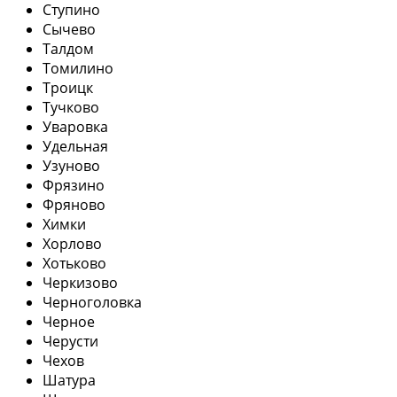
Ступино
Сычево
Талдом
Томилино
Троицк
Тучково
Уваровка
Удельная
Узуново
Фрязино
Фряново
Химки
Хорлово
Хотьково
Черкизово
Черноголовка
Черное
Черусти
Чехов
Шатура