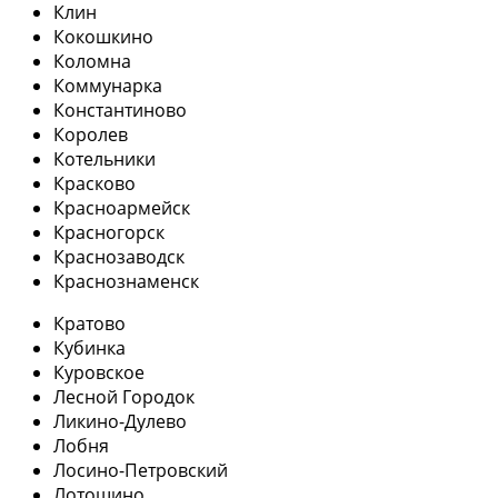
Клин
Кокошкино
Коломна
Коммунарка
Константиново
Королев
Котельники
Красково
Красноармейск
Красногорск
Краснозаводск
Краснознаменск
Кратово
Кубинка
Куровское
Лесной Городок
Ликино-Дулево
Лобня
Лосино-Петровский
Лотошино