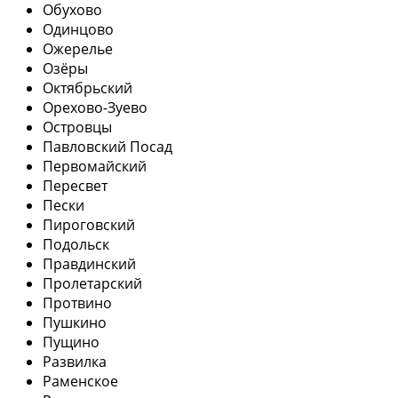
Обухово
Одинцово
Ожерелье
Озёры
Октябрьский
Орехово-Зуево
Островцы
Павловский Посад
Первомайский
Пересвет
Пески
Пироговский
Подольск
Правдинский
Пролетарский
Протвино
Пушкино
Пущино
Развилка
Раменское