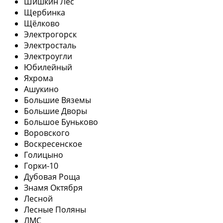
Шишкин Лес
Щербинка
Щёлково
Электрогорск
Электросталь
Электроугли
Юбилейный
Яхрома
Ашукино
Большие Вяземы
Большие Дворы
Большое Буньково
Воровского
Воскресенское
Голицыно
Горки-10
Дубовая Роща
Знамя Октября
Лесной
Лесные Поляны
ЛМС