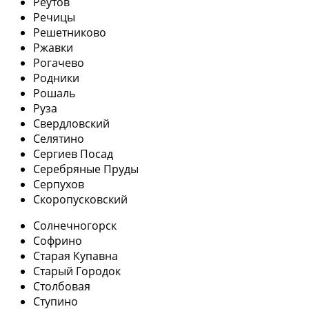
Реутов
Речицы
Решетниково
Ржавки
Рогачево
Родники
Рошаль
Руза
Свердловский
Селятино
Сергиев Посад
Серебряные Пруды
Серпухов
Скоропусковский
Солнечногорск
Софрино
Старая Купавна
Старый Городок
Столбовая
Ступино