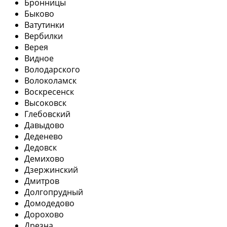
Бронницы
Быково
Ватутинки
Вербилки
Верея
Видное
Володарского
Волоколамск
Воскресенск
Высоковск
Глебовский
Давыдово
Деденево
Дедовск
Демихово
Дзержинский
Дмитров
Долгопрудный
Домодедово
Дорохово
Дрезна