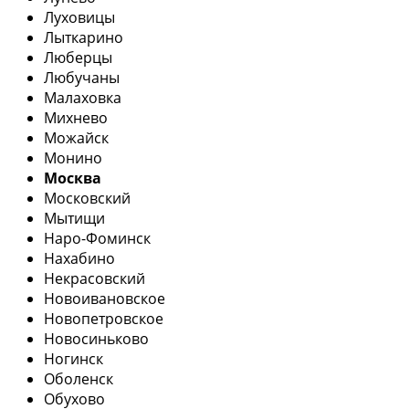
Луховицы
Лыткарино
Люберцы
Любучаны
Малаховка
Михнево
Можайск
Монино
Москва
Московский
Мытищи
Наро-Фоминск
Нахабино
Некрасовский
Новоивановское
Новопетровское
Новосиньково
Ногинск
Оболенск
Обухово