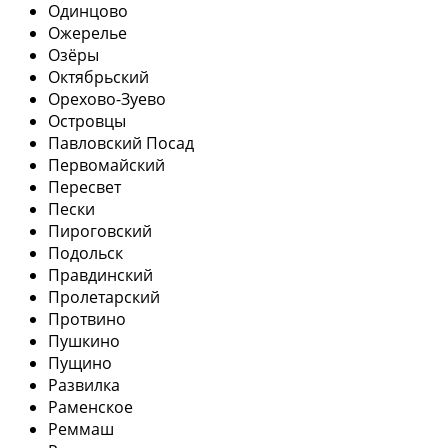
Одинцово
Ожерелье
Озёры
Октябрьский
Орехово-Зуево
Островцы
Павловский Посад
Первомайский
Пересвет
Пески
Пироговский
Подольск
Правдинский
Пролетарский
Протвино
Пушкино
Пущино
Развилка
Раменское
Реммаш