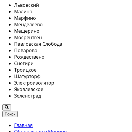
Львовский
Малино
Марфино
Менделеево
Мещерино
Мосрентген
Павловская Слобода
Поварово
Рождествено
Снегири
Троицкое
Шатурторф
Электроизолятор
Яковлевское
Зеленоград
Поиск
Главная
Объявления в Монино