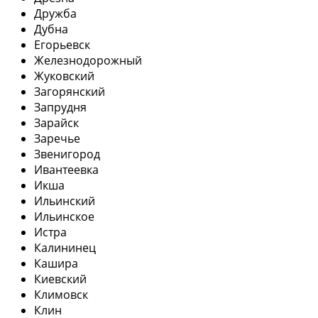
Дружба
Дубна
Егорьевск
Железнодорожный
Жуковский
Загорянский
Запрудня
Зарайск
Заречье
Звенигород
Ивантеевка
Икша
Ильинский
Ильинское
Истра
Калининец
Кашира
Киевский
Климовск
Клин