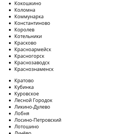
Кокошкино
Коломна
Коммунарка
Константиново
Королев
Котельники
Красково
Красноармейск
Красногорск
Краснозаводск
Краснознаменск
Кратово
Кубинка
Куровское
Лесной Городок
Ликино-Дулево
Лобня
Лосино-Петровский
Лотошино
Лунёво