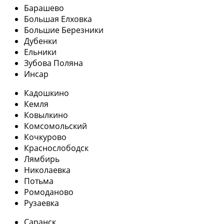
Барашево
Большая Елховка
Большие Березники
Дубенки
Ельники
Зубова Поляна
Инсар
Кадошкино
Кемля
Ковылкино
Комсомольский
Кочкурово
Краснослободск
Лямбирь
Николаевка
Потьма
Ромоданово
Рузаевка
Саранск