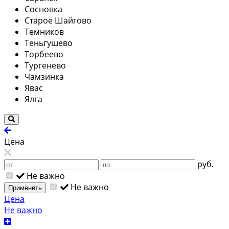
Сосновка
Старое Шайгово
Темников
Теньгушево
Торбеево
Тургенево
Чамзинка
Явас
Ялга
Цена
руб.
Не важно
Не важно
Применить
Цена
Не важно