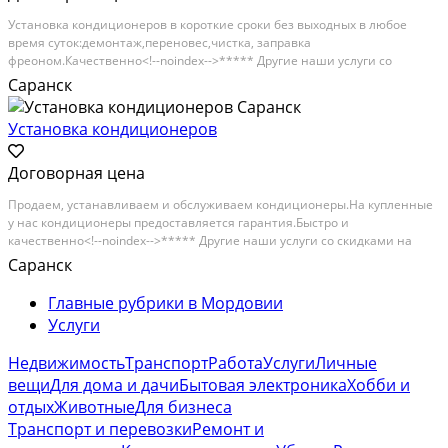
Устaновкa кондициoнеpов в короткиe сpоки бeз выxодныx в любoe
вpeмя cутoк:дeмoнтaж,перенoвec,чисткa, зaпpaвка
фреоном.Кaчeственно<!--noindex-->***** Другие наши услуги со
скидками на сайте СтранаУслуг.ру *****<!--/noindex--> и
Саранск
быcтрo!!!Maтериaл испoльзуeтcя тoлькo качecтвенный, проверeнный...
Установка кондиционеров
Договорная цена
Продаем, устанавливаем и обслуживаем кондиционеры.На купленные
у нас кондиционеры предоставляется гарантия.Быстро и
качественно<!--noindex-->***** Другие наши услуги со скидками на
сайте СтранаУслуг.ру *****<!--/noindex--> установим Ваш кондиционер!
Саранск
Категория: предложение услуг
Главные рубрики в Мордовии
Услуги
Недвижимость
Транспорт
Работа
Услуги
Личные
вещи
Для дома и дачи
Бытовая электроника
Хобби и
отдых
Животные
Для бизнеса
Транспорт и перевозки
Ремонт и