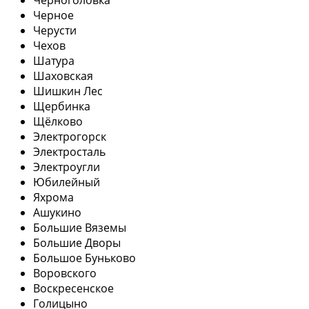
Черное
Черусти
Чехов
Шатура
Шаховская
Шишкин Лес
Щербинка
Щёлково
Электрогорск
Электросталь
Электроугли
Юбилейный
Яхрома
Ашукино
Большие Вяземы
Большие Дворы
Большое Буньково
Воровского
Воскресенское
Голицыно