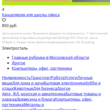
4
Канцелярия для школы офиса
850 руб.
Цена указана за все. Возможна продажа по отдельности. 1. Настольный
органайзер (подставка канцелярская) Вerlingо Б/У. Пластик. Цена
250руб. 2. Новые папки-файлы перфорированные, А4, Brauberg,
комплект 100 шт., гладкие, Яблоко, 35 мкм. Цена 200руб. 3. Пaпкa
Электросталь
Вerlingо для тетрадей А5. Б/У. Paзмeр...
Главные рубрики в Московской области
Другое
Компьютеры, офис, оргтехника
Недвижимость
Транспорт
Работа
Услуги
Личные
вещи
Для дома и дачи
Бытовая электроника
Хобби и
отдых
Животные
Для бизнеса
Другое
Авто, ЖД, морская и авиатехника
Бытовые товары и
одежда
Древесина и бумага
Компьютеры, офис,
оргтехника
Металлы и
металлопрокат
Оборудование
Продукты