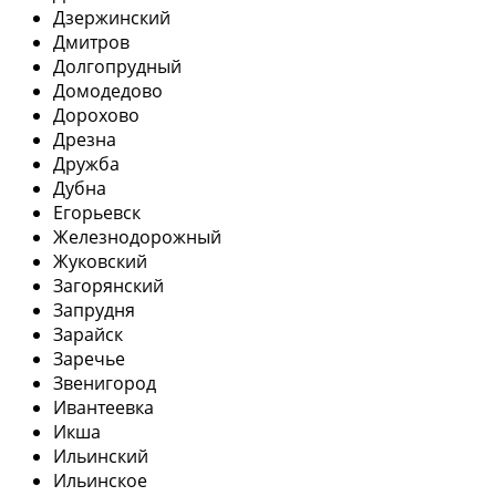
Дзержинский
Дмитров
Долгопрудный
Домодедово
Дорохово
Дрезна
Дружба
Дубна
Егорьевск
Железнодорожный
Жуковский
Загорянский
Запрудня
Зарайск
Заречье
Звенигород
Ивантеевка
Икша
Ильинский
Ильинское