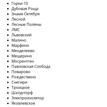
Горки-10
Дубовая Роща
Знамя Октября
Лесной
Лесные Поляны
ЛМС
Львовский
Малино
Марфино
Менделеево
Мещерино
Мосрентген
Павловская Слобода
Поварово
Рождествено
Снегири
Троицкое
Шатурторф
Электроизолятор
Яковлевское