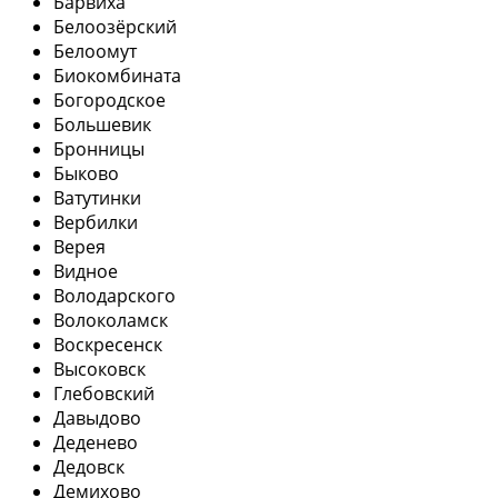
Барвиха
Белоозёрский
Белоомут
Биокомбината
Богородское
Большевик
Бронницы
Быково
Ватутинки
Вербилки
Верея
Видное
Володарского
Волоколамск
Воскресенск
Высоковск
Глебовский
Давыдово
Деденево
Дедовск
Демихово