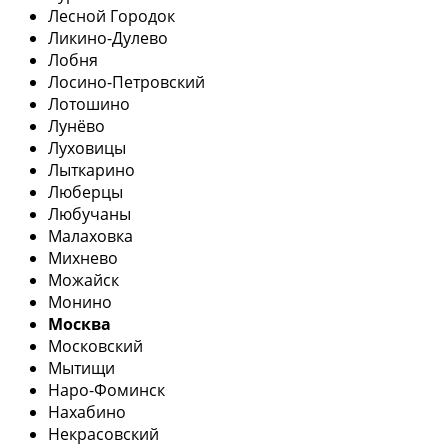
Лесной Городок
Ликино-Дулево
Лобня
Лосино-Петровский
Лотошино
Лунёво
Луховицы
Лыткарино
Люберцы
Любучаны
Малаховка
Михнево
Можайск
Монино
Москва
Московский
Мытищи
Наро-Фоминск
Нахабино
Некрасовский