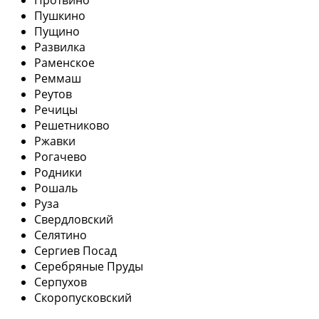
Пушкино
Пущино
Развилка
Раменское
Реммаш
Реутов
Речицы
Решетниково
Ржавки
Рогачево
Родники
Рошаль
Руза
Свердловский
Селятино
Сергиев Посад
Серебряные Пруды
Серпухов
Скоропусковский