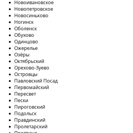
Новоивановское
Новопетровское
Новосиньково
Ногинск
Оболенск
Обухово
Одинцово
Ожерелье
Озёры
Октябрьский
Орехово-Зуево
Островцы
Павловский Посад
Первомайский
Пересвет
Пески
Пироговский
Подольск
Правдинский
Пролетарский
Протвино