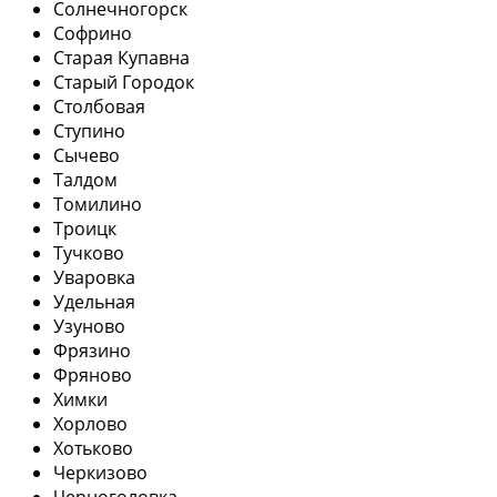
Солнечногорск
Софрино
Старая Купавна
Старый Городок
Столбовая
Ступино
Сычево
Талдом
Томилино
Троицк
Тучково
Уваровка
Удельная
Узуново
Фрязино
Фряново
Химки
Хорлово
Хотьково
Черкизово
Черноголовка