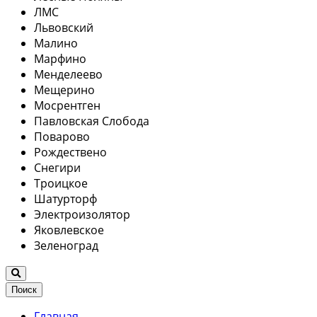
ЛМС
Львовский
Малино
Марфино
Менделеево
Мещерино
Мосрентген
Павловская Слобода
Поварово
Рождествено
Снегири
Троицкое
Шатурторф
Электроизолятор
Яковлевское
Зеленоград
Поиск
Главная