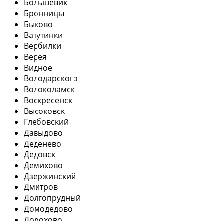
Большевик
Бронницы
Быково
Ватутинки
Вербилки
Верея
Видное
Володарского
Волоколамск
Воскресенск
Высоковск
Глебовский
Давыдово
Деденево
Дедовск
Демихово
Дзержинский
Дмитров
Долгопрудный
Домодедово
Дорохово