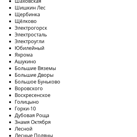
Шаховская
Шишкин Лес
Щербинка
Щёлково
Электрогорск
Электросталь
Электроугли
Юбилейный
Яхрома
Ашукино
Большие Вяземы
Большие Дворы
Большое Буньково
Воровского
Воскресенское
Голицыно
Горки-10
Дубовая Роща
Знамя Октября
Лесной
Лесные Поляны