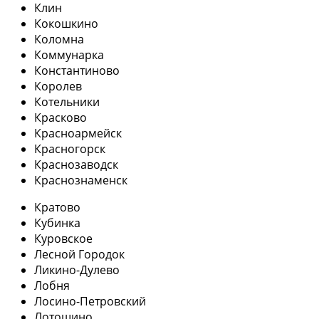
Клин
Кокошкино
Коломна
Коммунарка
Константиново
Королев
Котельники
Красково
Красноармейск
Красногорск
Краснозаводск
Краснознаменск
Кратово
Кубинка
Куровское
Лесной Городок
Ликино-Дулево
Лобня
Лосино-Петровский
Лотошино