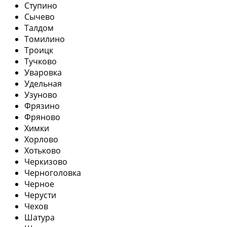
Ступино
Сычево
Талдом
Томилино
Троицк
Тучково
Уваровка
Удельная
Узуново
Фрязино
Фряново
Химки
Хорлово
Хотьково
Черкизово
Черноголовка
Черное
Черусти
Чехов
Шатура