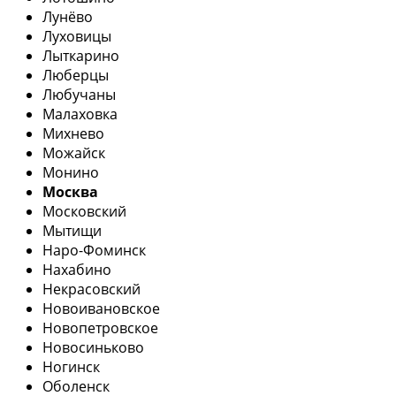
Лунёво
Луховицы
Лыткарино
Люберцы
Любучаны
Малаховка
Михнево
Можайск
Монино
Москва
Московский
Мытищи
Наро-Фоминск
Нахабино
Некрасовский
Новоивановское
Новопетровское
Новосиньково
Ногинск
Оболенск