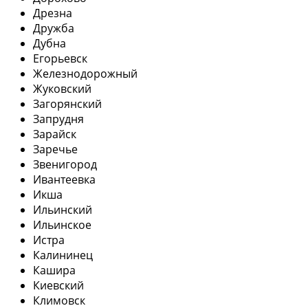
Дрезна
Дружба
Дубна
Егорьевск
Железнодорожный
Жуковский
Загорянский
Запрудня
Зарайск
Заречье
Звенигород
Ивантеевка
Икша
Ильинский
Ильинское
Истра
Калининец
Кашира
Киевский
Климовск