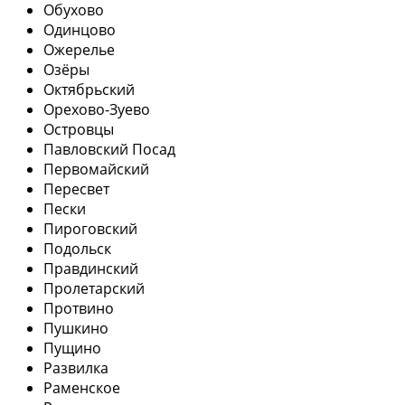
Обухово
Одинцово
Ожерелье
Озёры
Октябрьский
Орехово-Зуево
Островцы
Павловский Посад
Первомайский
Пересвет
Пески
Пироговский
Подольск
Правдинский
Пролетарский
Протвино
Пушкино
Пущино
Развилка
Раменское