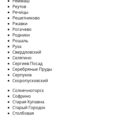
Реммаш
Реутов
Речицы
Решетниково
Ржавки
Рогачево
Родники
Рошаль
Руза
Свердловский
Селятино
Сергиев Посад
Серебряные Пруды
Серпухов
Скоропусковский
Солнечногорск
Софрино
Старая Купавна
Старый Городок
Столбовая