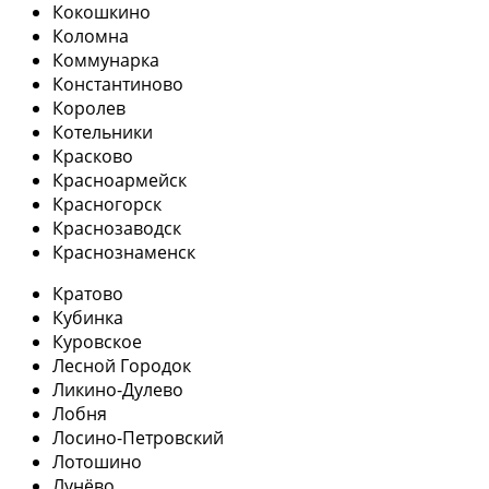
Кокошкино
Коломна
Коммунарка
Константиново
Королев
Котельники
Красково
Красноармейск
Красногорск
Краснозаводск
Краснознаменск
Кратово
Кубинка
Куровское
Лесной Городок
Ликино-Дулево
Лобня
Лосино-Петровский
Лотошино
Лунёво