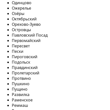
Одинцово
Ожерелье
Озёры
Октябрьский
Орехово-Зуево
Островцы
Павловский Посад
Первомайский
Пересвет
Пески
Пироговский
Подольск
Правдинский
Пролетарский
Протвино
Пушкино
Пущино
Развилка
Раменское
Реммаш