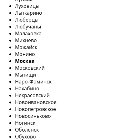
Луховицы
Лыткарино
Люберцы
Любучаны
Малаховка
Михнево
Можайск
Монино
Москва
Московский
Мытищи
Наро-Фоминск
Нахабино
Некрасовский
Новоивановское
Новопетровское
Новосиньково
Ногинск
Оболенск
Обухово