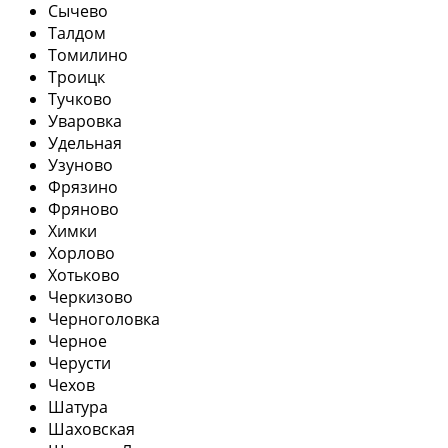
Сычево
Талдом
Томилино
Троицк
Тучково
Уваровка
Удельная
Узуново
Фрязино
Фряново
Химки
Хорлово
Хотьково
Черкизово
Черноголовка
Черное
Черусти
Чехов
Шатура
Шаховская