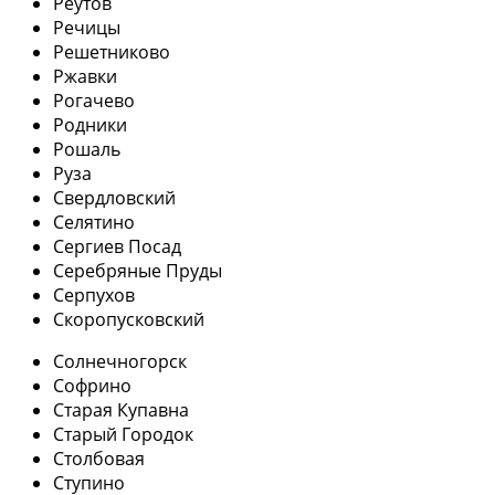
Реутов
Речицы
Решетниково
Ржавки
Рогачево
Родники
Рошаль
Руза
Свердловский
Селятино
Сергиев Посад
Серебряные Пруды
Серпухов
Скоропусковский
Солнечногорск
Софрино
Старая Купавна
Старый Городок
Столбовая
Ступино