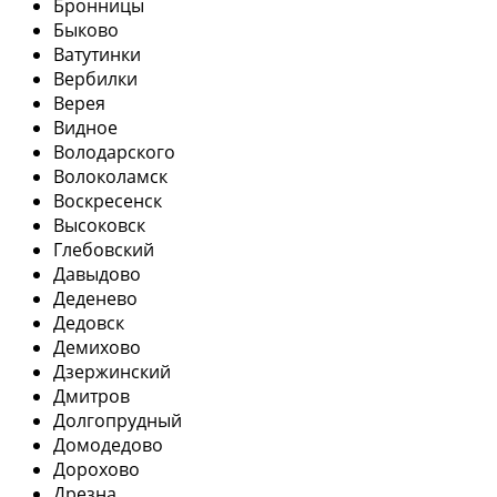
Бронницы
Быково
Ватутинки
Вербилки
Верея
Видное
Володарского
Волоколамск
Воскресенск
Высоковск
Глебовский
Давыдово
Деденево
Дедовск
Демихово
Дзержинский
Дмитров
Долгопрудный
Домодедово
Дорохово
Дрезна