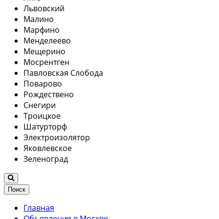
Львовский
Малино
Марфино
Менделеево
Мещерино
Мосрентген
Павловская Слобода
Поварово
Рождествено
Снегири
Троицкое
Шатурторф
Электроизолятор
Яковлевское
Зеленоград
Поиск
Главная
Объявления в Москве