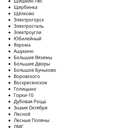
Шишкин Лес
Щербинка
Щёлково
Электрогорск
Электросталь
Электроугли
Юбилейный
Яхрома
Ашукино
Большие Вяземы
Большие Дворы
Большое Буньково
Воровского
Воскресенское
Голицыно
Горки-10
Дубовая Роща
Знамя Октября
Лесной
Лесные Поляны
ЛМС