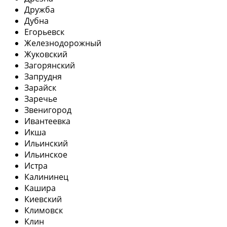
Дружба
Дубна
Егорьевск
Железнодорожный
Жуковский
Загорянский
Запрудня
Зарайск
Заречье
Звенигород
Ивантеевка
Икша
Ильинский
Ильинское
Истра
Калининец
Кашира
Киевский
Климовск
Клин