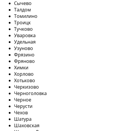
Сычево
Талдом
Томилино
Троицк
Тучково
Уваровка
Удельная
Узуново
Фрязино
Фряново
Химки
Хорлово
Хотьково
Черкизово
Черноголовка
Черное
Черусти
Чехов
Шатура
Шаховская