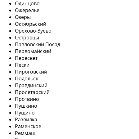
Одинцово
Ожерелье
Озёры
Октябрьский
Орехово-Зуево
Островцы
Павловский Посад
Первомайский
Пересвет
Пески
Пироговский
Подольск
Правдинский
Пролетарский
Протвино
Пушкино
Пущино
Развилка
Раменское
Реммаш