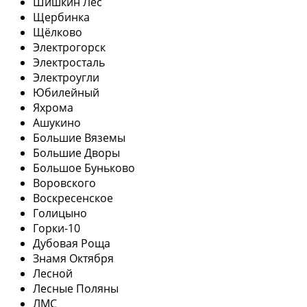
Шишкин Лес
Щербинка
Щёлково
Электрогорск
Электросталь
Электроугли
Юбилейный
Яхрома
Ашукино
Большие Вяземы
Большие Дворы
Большое Буньково
Воровского
Воскресенское
Голицыно
Горки-10
Дубовая Роща
Знамя Октября
Лесной
Лесные Поляны
ЛМС