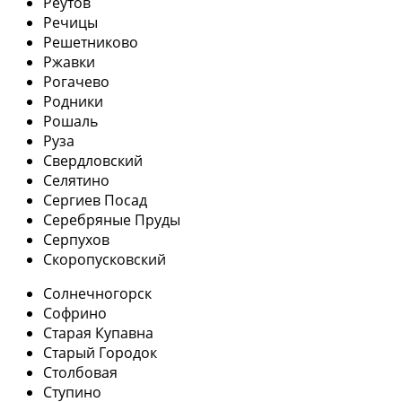
Реутов
Речицы
Решетниково
Ржавки
Рогачево
Родники
Рошаль
Руза
Свердловский
Селятино
Сергиев Посад
Серебряные Пруды
Серпухов
Скоропусковский
Солнечногорск
Софрино
Старая Купавна
Старый Городок
Столбовая
Ступино