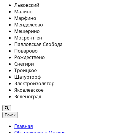
Львовский
Малино
Марфино
Менделеево
Мещерино
Мосрентген
Павловская Слобода
Поварово
Рождествено
Снегири
Троицкое
Шатурторф
Электроизолятор
Яковлевское
Зеленоград
Поиск
Главная
Объявления в Москве