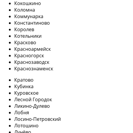
Кокошкино
Коломна
Коммунарка
Константиново
Королев
Котельники
Красково
Красноармейск
Красногорск
Краснозаводск
Краснознаменск
Кратово
Кубинка
Куровское
Лесной Городок
Ликино-Дулево
Лобня
Лосино-Петровский
Лотошино
Лунёво