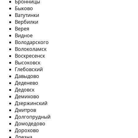
Бронницы
Быково
Ватутинки
Вербилки
Верея
Видное
Володарского
Волоколамск
Воскресенск
Высоковск
Глебовский
Давыдово
Деденево
Дедовск
Демихово
Дзержинский
Дмитров
Долгопрудный
Домодедово
Дорохово
Дрезна