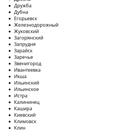
Дружба
Дубна
Егорьевск
Железнодорожный
Жуковский
Загорянский
Запрудня
Зарайск
Заречье
Звенигород
Ивантеевка
Икша
Ильинский
Ильинское
Истра
Калининец
Кашира
Киевский
Климовск
Клин