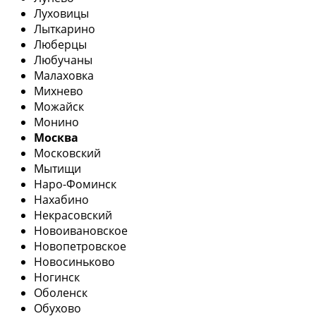
Луховицы
Лыткарино
Люберцы
Любучаны
Малаховка
Михнево
Можайск
Монино
Москва
Московский
Мытищи
Наро-Фоминск
Нахабино
Некрасовский
Новоивановское
Новопетровское
Новосиньково
Ногинск
Оболенск
Обухово