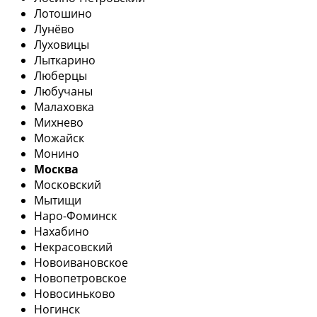
Лотошино
Лунёво
Луховицы
Лыткарино
Люберцы
Любучаны
Малаховка
Михнево
Можайск
Монино
Москва
Московский
Мытищи
Наро-Фоминск
Нахабино
Некрасовский
Новоивановское
Новопетровское
Новосиньково
Ногинск