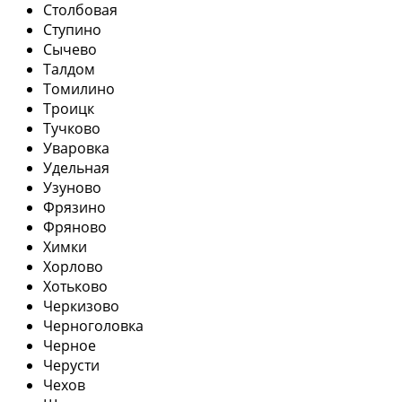
Столбовая
Ступино
Сычево
Талдом
Томилино
Троицк
Тучково
Уваровка
Удельная
Узуново
Фрязино
Фряново
Химки
Хорлово
Хотьково
Черкизово
Черноголовка
Черное
Черусти
Чехов