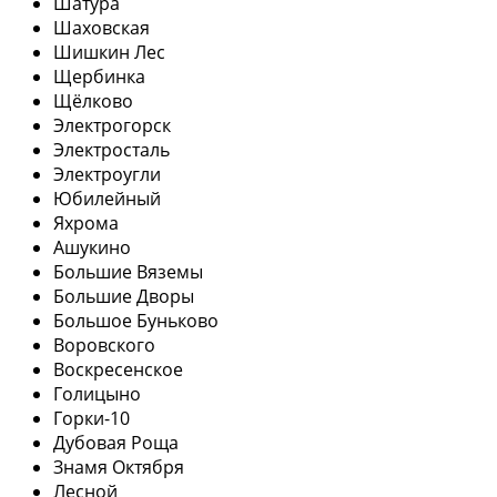
Шатура
Шаховская
Шишкин Лес
Щербинка
Щёлково
Электрогорск
Электросталь
Электроугли
Юбилейный
Яхрома
Ашукино
Большие Вяземы
Большие Дворы
Большое Буньково
Воровского
Воскресенское
Голицыно
Горки-10
Дубовая Роща
Знамя Октября
Лесной