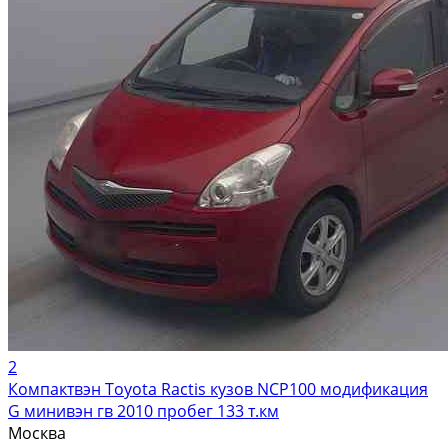
2
Компактвэн Toyota Ractis кузов NCP100 модификация
G минивэн гв 2010 пробег 133 т.км
Москва