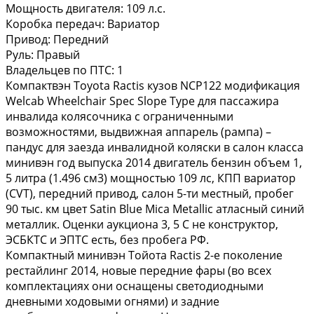
Мощность двигателя:
109 л.с.
Коробка передач:
Вариатор
Привод:
Передний
Руль:
Правый
Владельцев по ПТС:
1
Компактвэн Toyota Ractis кузов NCP122 модификация
Welcab Wheelchair Spec Slope Type для пассажира
инвалида колясочника с ограниченными
возможностями, выдвижная аппарель (рампа) –
пандус для заезда инвалидной коляски в салон класса
минивэн год выпуска 2014 двигатель бензин объем 1,
5 литра (1.496 см3) мощностью 109 лс, КПП вариатор
(CVT), передний привод, салон 5-ти местный, пробег
90 тыс. км цвет Satin Blue Mica Metallic атласный синий
металлик. Оценки аукциона 3, 5 C не конструктор,
ЭСБКТС и ЭПТС есть, без пробега РФ.
Компактный минивэн Тойота Ractis 2-е поколение
рестайлинг 2014, новые передние фары (во всех
комплектациях они оснащены светодиодными
дневными ходовыми огнями) и задние