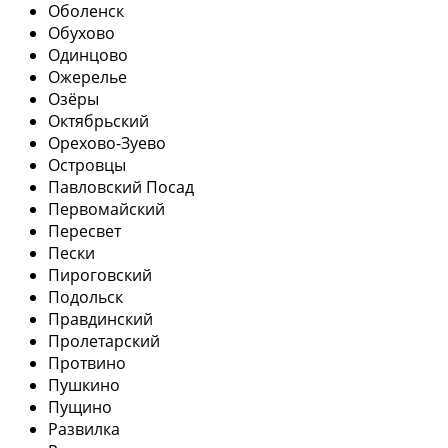
Оболенск
Обухово
Одинцово
Ожерелье
Озёры
Октябрьский
Орехово-Зуево
Островцы
Павловский Посад
Первомайский
Пересвет
Пески
Пироговский
Подольск
Правдинский
Пролетарский
Протвино
Пушкино
Пущино
Развилка