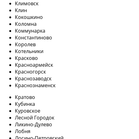
Климовск
Клин
Кокошкино
Коломна
Коммунарка
Константиново
Королев
Котельники
Красково
Красноармейск
Красногорск
Краснозаводск
Краснознаменск
Кратово
Кубинка
Куровское
Лесной Городок
Ликино-Дулево
Лобня
Лосино-Петровский