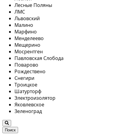
Лесные Поляны
ЛМС
Львовский
Малино
Марфино
Менделеево
Мещерино
Мосрентген
Павловская Слобода
Поварово
Рождествено
Снегири
Троицкое
Шатурторф
Электроизолятор
Яковлевское
Зеленоград
Поиск