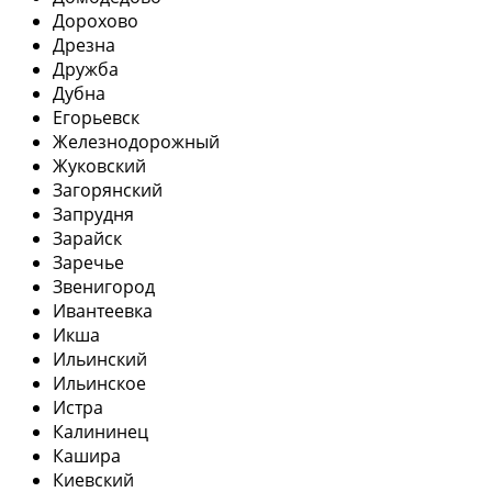
Дорохово
Дрезна
Дружба
Дубна
Егорьевск
Железнодорожный
Жуковский
Загорянский
Запрудня
Зарайск
Заречье
Звенигород
Ивантеевка
Икша
Ильинский
Ильинское
Истра
Калининец
Кашира
Киевский