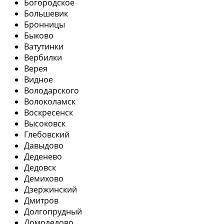
Богородское
Большевик
Бронницы
Быково
Ватутинки
Вербилки
Верея
Видное
Володарского
Волоколамск
Воскресенск
Высоковск
Глебовский
Давыдово
Деденево
Дедовск
Демихово
Дзержинский
Дмитров
Долгопрудный
Домодедово