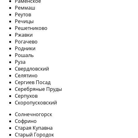
Раменское
Реммаш
Реутов
Речицы
Решетниково
Ржавки
Рогачево
Родники
Рошаль
Руза
Свердловский
Селятино
Сергиев Посад
Серебряные Пруды
Серпухов
Скоропусковский
Солнечногорск
Софрино
Старая Купавна
Старый Городок