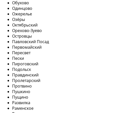
Обухово
Одинцово
Ожерелье
Озёры
Октябрьский
Орехово-Зуево
Островцы
Павловский Посад
Первомайский
Пересвет
Пески
Пироговский
Подольск
Правдинский
Пролетарский
Протвино
Пушкино
Пущино
Развилка
Раменское