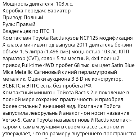
Мощность двигателя:
103 л.с.
Коробка передач:
Вариатор
Привод:
Полный
Руль:
Правый
Владельцев по ПТС:
1
Компактвэн Toyota Ractis кузов NCP125 модификация
X класса минивэн год выпуска 2011 двигатель бензин
объем 1, 5 литра (1.496 см3) мощностью 103 лс, КПП
вариатор (CVT), салон 5-ти местный, 4х4 полный
привод Full-time 4WD пробег 68 тыс. км цвет Satin Blue
Mica Metallic Сатиновый синий перламутровый
металлик. Оценки аукциона 3 B D не конструктор,
ЭСБКТС и ЭПТС есть, без пробега РФ.
Компактный минивэн Тойота Ractis 2-е поколение в
полной мере сохранил практичность и приобрел
более стильный внешний вид. Компания Тойота
выпустила леворульный аналог - он носит название
Verso-S. Сама Toyota называет новый Ractis компакт-
каром с самым лучшим в своем классе салоном и
утверждает, что по размеру внутреннего пространства