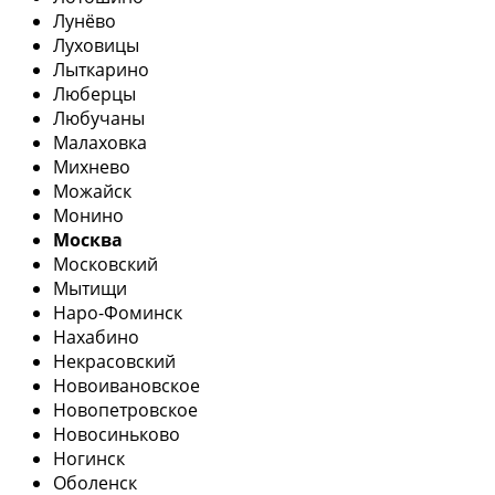
Лунёво
Луховицы
Лыткарино
Люберцы
Любучаны
Малаховка
Михнево
Можайск
Монино
Москва
Московский
Мытищи
Наро-Фоминск
Нахабино
Некрасовский
Новоивановское
Новопетровское
Новосиньково
Ногинск
Оболенск