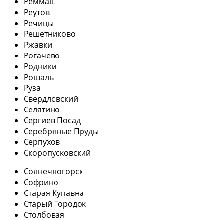
Реммаш
Реутов
Речицы
Решетниково
Ржавки
Рогачево
Родники
Рошаль
Руза
Свердловский
Селятино
Сергиев Посад
Серебряные Пруды
Серпухов
Скоропусковский
Солнечногорск
Софрино
Старая Купавна
Старый Городок
Столбовая