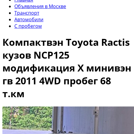
Объявления в Москве
Транспорт
Автомобили
С пробегом
Компактвэн Toyota Ractis
кузов NCP125
модификация X минивэн
гв 2011 4WD пробег 68
т.км