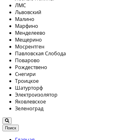
ЛМС
Львовский
Малино
Марфино
Менделеево
Мещерино
Мосрентген
Павловская Слобода
Поварово
Рождествено
Снегири
Троицкое
Шатурторф
Электроизолятор
Яковлевское
Зеленоград
Поиск
Главная