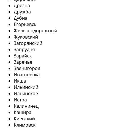
Дрезна
Дружба
Дубна
Егорьевск
Железнодорожный
Жуковский
Загорянский
Запрудня
Зарайск
Заречье
Звенигород
Ивантеевка
Икша
Ильинский
Ильинское
Истра
Калининец
Кашира
Киевский
Климовск