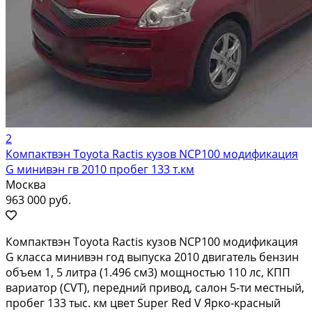
2
Компактвэн Toyota Ractis кузов NCP100 модификация
G минивэн гв 2010 пробег 133 т.км
Москва
963 000 руб.
Компактвэн Toyota Ractis кузов NCP100 модификация
G класса минивэн год выпуска 2010 двигатель бензин
объем 1, 5 литра (1.496 см3) мощностью 110 лс, КПП
вариатор (CVT), передний привод, салон 5-ти местный,
пробег 133 тыс. км цвет Super Red V Ярко-красный