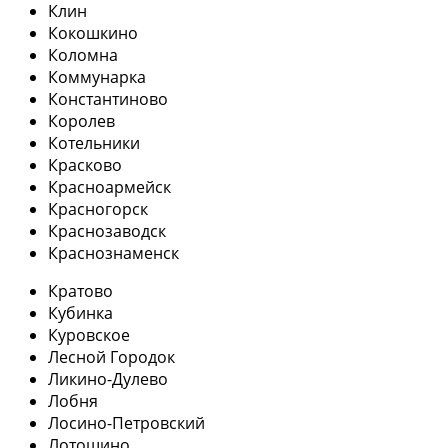
Клин
Кокошкино
Коломна
Коммунарка
Константиново
Королев
Котельники
Красково
Красноармейск
Красногорск
Краснозаводск
Краснознаменск
Кратово
Кубинка
Куровское
Лесной Городок
Ликино-Дулево
Лобня
Лосино-Петровский
Лотошино