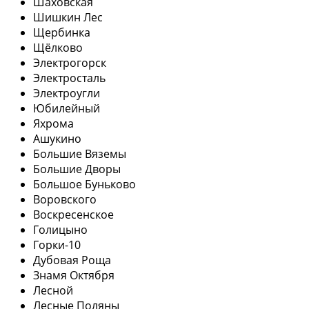
Шаховская
Шишкин Лес
Щербинка
Щёлково
Электрогорск
Электросталь
Электроугли
Юбилейный
Яхрома
Ашукино
Большие Вяземы
Большие Дворы
Большое Буньково
Воровского
Воскресенское
Голицыно
Горки-10
Дубовая Роща
Знамя Октября
Лесной
Лесные Поляны