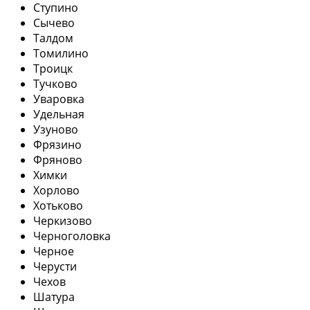
Ступино
Сычево
Талдом
Томилино
Троицк
Тучково
Уваровка
Удельная
Узуново
Фрязино
Фряново
Химки
Хорлово
Хотьково
Черкизово
Черноголовка
Черное
Черусти
Чехов
Шатура