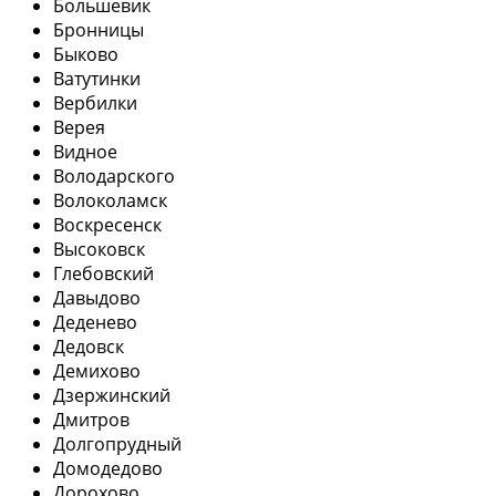
Большевик
Бронницы
Быково
Ватутинки
Вербилки
Верея
Видное
Володарского
Волоколамск
Воскресенск
Высоковск
Глебовский
Давыдово
Деденево
Дедовск
Демихово
Дзержинский
Дмитров
Долгопрудный
Домодедово
Дорохово