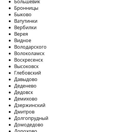
Большевик
Бронницы
Быково
Ватутинки
Вербилки
Верея
Видное
Володарского
Волоколамск
Воскресенск
Высоковск
Глебовский
Давыдово
Деденево
Дедовск
Демихово
Дзержинский
Дмитров
Долгопрудный
Домодедово
Дорохово