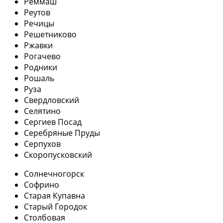
Реммаш
Реутов
Речицы
Решетниково
Ржавки
Рогачево
Родники
Рошаль
Руза
Свердловский
Селятино
Сергиев Посад
Серебряные Пруды
Серпухов
Скоропусковский
Солнечногорск
Софрино
Старая Купавна
Старый Городок
Столбовая