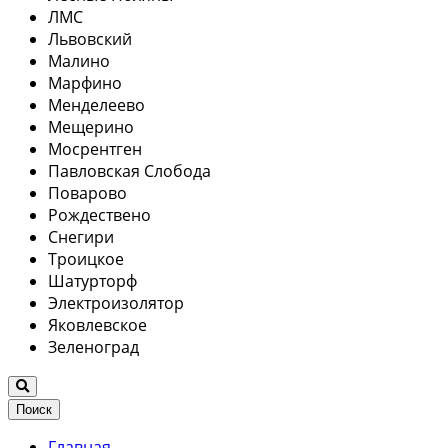
ЛМС
Львовский
Малино
Марфино
Менделеево
Мещерино
Мосрентген
Павловская Слобода
Поварово
Рождествено
Снегири
Троицкое
Шатурторф
Электроизолятор
Яковлевское
Зеленоград
Поиск
Главная