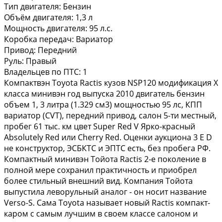
Тип двигателя:
Бензин
Объём двигателя:
1,3 л
Мощность двигателя:
95 л.с.
Коробка передач:
Вариатор
Привод:
Передний
Руль:
Правый
Владельцев по ПТС:
1
Компактвэн Toyota Ractis кузов NSP120 модификация X
класса минивэн год выпуска 2010 двигатель бензин
объем 1, 3 литра (1.329 см3) мощностью 95 лс, КПП
вариатор (CVT), передний привод, салон 5-ти местный,
пробег 61 тыс. км цвет Super Red V Ярко-красный
Absolutely Red или Cherry Red. Оценки аукциона 3 E D
не конструктор, ЭСБКТС и ЭПТС есть, без пробега РФ.
Компактный минивэн Тойота Ractis 2-е поколение в
полной мере сохранил практичность и приобрел
более стильный внешний вид. Компания Тойота
выпустила леворульный аналог - он носит название
Verso-S. Сама Toyota называет новый Ractis компакт-
каром с самым лучшим в своем классе салоном и