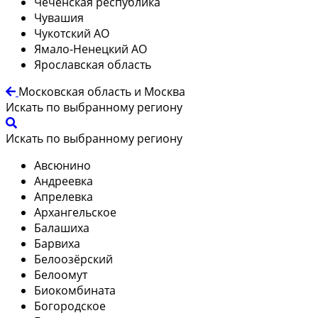
Чеченская республика
Чувашия
Чукотский АО
Ямало-Ненецкий АО
Ярославская область
Московская область и Москва
Искать по выбранному региону
Искать по выбранному региону
Авсюнино
Андреевка
Апрелевка
Архангельское
Балашиха
Барвиха
Белоозёрский
Белоомут
Биокомбината
Богородское