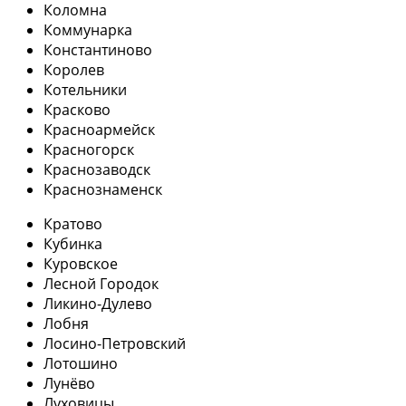
Коломна
Коммунарка
Константиново
Королев
Котельники
Красково
Красноармейск
Красногорск
Краснозаводск
Краснознаменск
Кратово
Кубинка
Куровское
Лесной Городок
Ликино-Дулево
Лобня
Лосино-Петровский
Лотошино
Лунёво
Луховицы