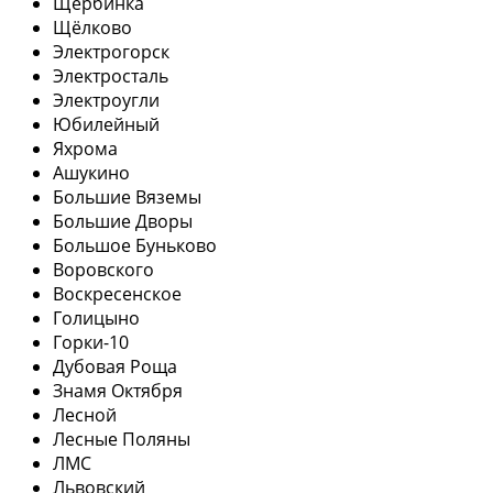
Щербинка
Щёлково
Электрогорск
Электросталь
Электроугли
Юбилейный
Яхрома
Ашукино
Большие Вяземы
Большие Дворы
Большое Буньково
Воровского
Воскресенское
Голицыно
Горки-10
Дубовая Роща
Знамя Октября
Лесной
Лесные Поляны
ЛМС
Львовский