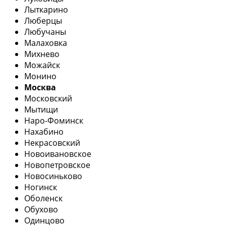
Лыткарино
Люберцы
Любучаны
Малаховка
Михнево
Можайск
Монино
Москва
Московский
Мытищи
Наро-Фоминск
Нахабино
Некрасовский
Новоивановское
Новопетровское
Новосиньково
Ногинск
Оболенск
Обухово
Одинцово