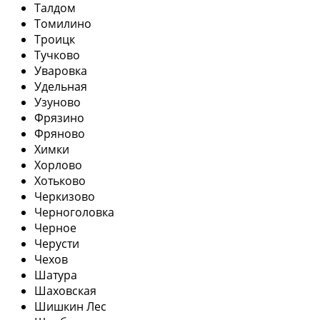
Талдом
Томилино
Троицк
Тучково
Уваровка
Удельная
Узуново
Фрязино
Фряново
Химки
Хорлово
Хотьково
Черкизово
Черноголовка
Черное
Черусти
Чехов
Шатура
Шаховская
Шишкин Лес