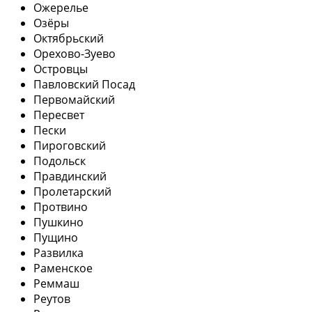
Ожерелье
Озёры
Октябрьский
Орехово-Зуево
Островцы
Павловский Посад
Первомайский
Пересвет
Пески
Пироговский
Подольск
Правдинский
Пролетарский
Протвино
Пушкино
Пущино
Развилка
Раменское
Реммаш
Реутов