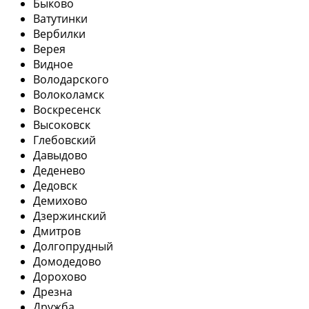
Быково
Ватутинки
Вербилки
Верея
Видное
Володарского
Волоколамск
Воскресенск
Высоковск
Глебовский
Давыдово
Деденево
Дедовск
Демихово
Дзержинский
Дмитров
Долгопрудный
Домодедово
Дорохово
Дрезна
Дружба