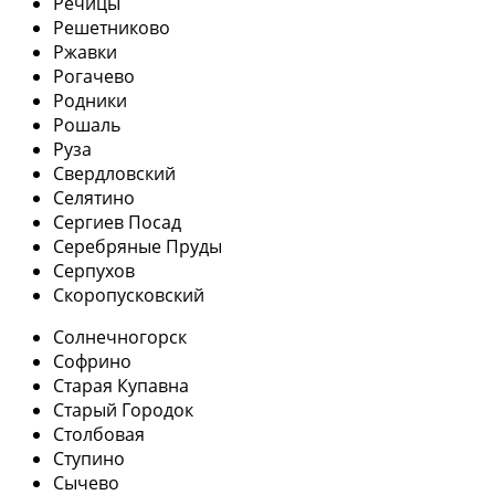
Речицы
Решетниково
Ржавки
Рогачево
Родники
Рошаль
Руза
Свердловский
Селятино
Сергиев Посад
Серебряные Пруды
Серпухов
Скоропусковский
Солнечногорск
Софрино
Старая Купавна
Старый Городок
Столбовая
Ступино
Сычево