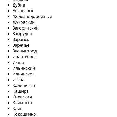
Дубна
Егорьевск
Железнодорожный
Жуковский
Загорянский
Запрудня
Зарайск
Заречье
Звенигород
Ивантеевка
Икша
Ильинский
Ильинское
Истра
Калининец
Кашира
Киевский
Климовск
Клин
Кокошкино