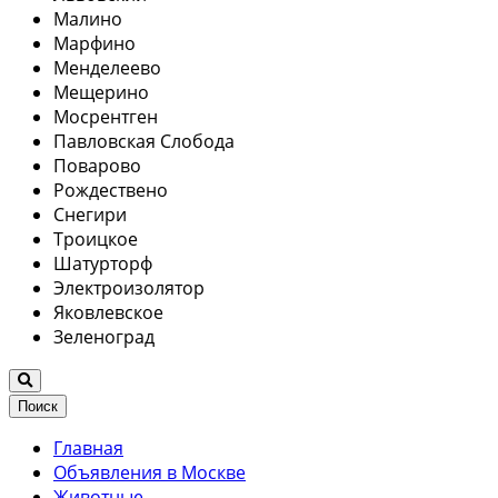
Малино
Марфино
Менделеево
Мещерино
Мосрентген
Павловская Слобода
Поварово
Рождествено
Снегири
Троицкое
Шатурторф
Электроизолятор
Яковлевское
Зеленоград
Поиск
Главная
Объявления в Москве
Животные