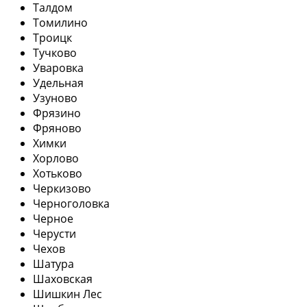
Талдом
Томилино
Троицк
Тучково
Уваровка
Удельная
Узуново
Фрязино
Фряново
Химки
Хорлово
Хотьково
Черкизово
Черноголовка
Черное
Черусти
Чехов
Шатура
Шаховская
Шишкин Лес