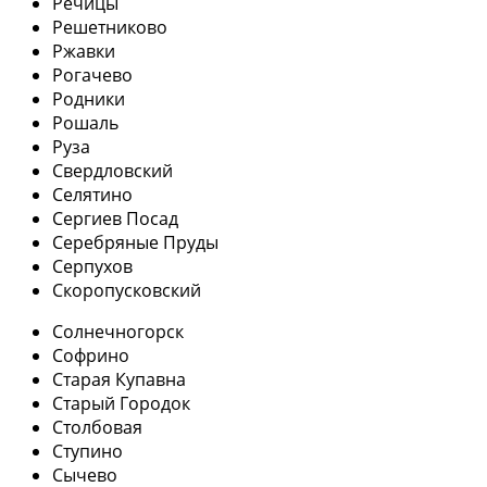
Речицы
Решетниково
Ржавки
Рогачево
Родники
Рошаль
Руза
Свердловский
Селятино
Сергиев Посад
Серебряные Пруды
Серпухов
Скоропусковский
Солнечногорск
Софрино
Старая Купавна
Старый Городок
Столбовая
Ступино
Сычево