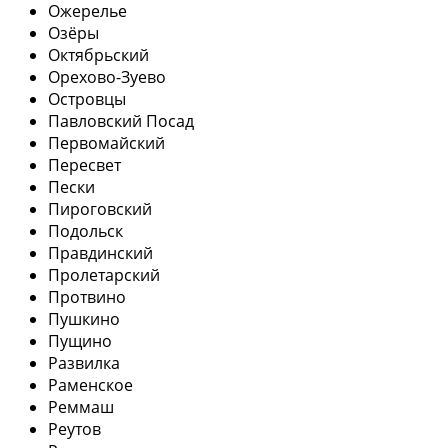
Ожерелье
Озёры
Октябрьский
Орехово-Зуево
Островцы
Павловский Посад
Первомайский
Пересвет
Пески
Пироговский
Подольск
Правдинский
Пролетарский
Протвино
Пушкино
Пущино
Развилка
Раменское
Реммаш
Реутов