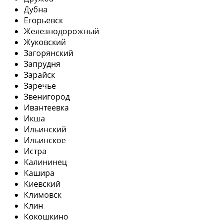
Дубна
Егорьевск
Железнодорожный
Жуковский
Загорянский
Запрудня
Зарайск
Заречье
Звенигород
Ивантеевка
Икша
Ильинский
Ильинское
Истра
Калининец
Кашира
Киевский
Климовск
Клин
Кокошкино