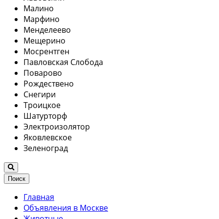
Малино
Марфино
Менделеево
Мещерино
Мосрентген
Павловская Слобода
Поварово
Рождествено
Снегири
Троицкое
Шатурторф
Электроизолятор
Яковлевское
Зеленоград
Поиск
Главная
Объявления в Москве
Животные