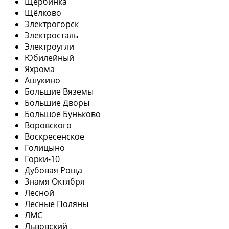
Щербинка
Щёлково
Электрогорск
Электросталь
Электроугли
Юбилейный
Яхрома
Ашукино
Большие Вяземы
Большие Дворы
Большое Буньково
Воровского
Воскресенское
Голицыно
Горки-10
Дубовая Роща
Знамя Октября
Лесной
Лесные Поляны
ЛМС
Львовский