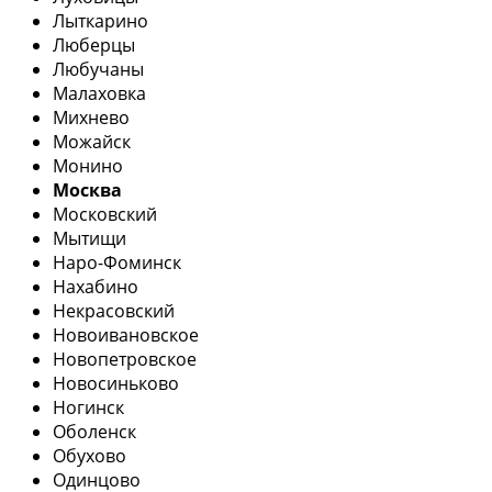
Лыткарино
Люберцы
Любучаны
Малаховка
Михнево
Можайск
Монино
Москва
Московский
Мытищи
Наро-Фоминск
Нахабино
Некрасовский
Новоивановское
Новопетровское
Новосиньково
Ногинск
Оболенск
Обухово
Одинцово