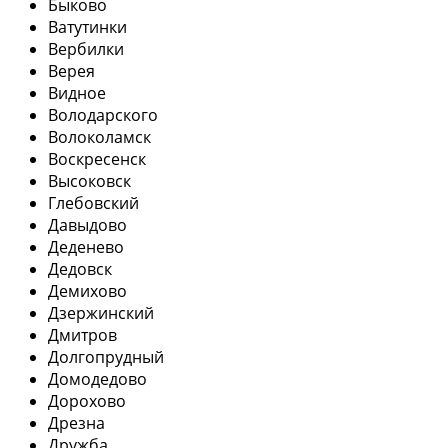
Быково
Ватутинки
Вербилки
Верея
Видное
Володарского
Волоколамск
Воскресенск
Высоковск
Глебовский
Давыдово
Деденево
Дедовск
Демихово
Дзержинский
Дмитров
Долгопрудный
Домодедово
Дорохово
Дрезна
Дружба