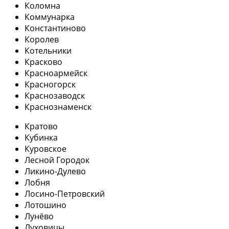
Коломна
Коммунарка
Константиново
Королев
Котельники
Красково
Красноармейск
Красногорск
Краснозаводск
Краснознаменск
Кратово
Кубинка
Куровское
Лесной Городок
Ликино-Дулево
Лобня
Лосино-Петровский
Лотошино
Лунёво
Луховицы