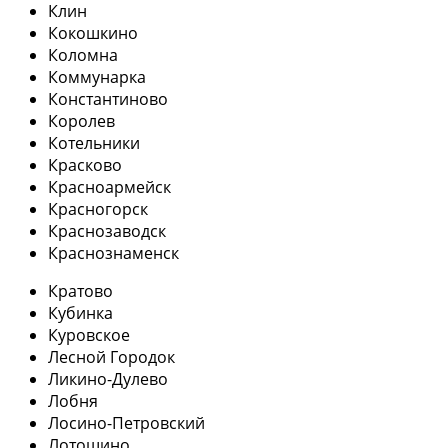
Клин
Кокошкино
Коломна
Коммунарка
Константиново
Королев
Котельники
Красково
Красноармейск
Красногорск
Краснозаводск
Краснознаменск
Кратово
Кубинка
Куровское
Лесной Городок
Ликино-Дулево
Лобня
Лосино-Петровский
Лотошино