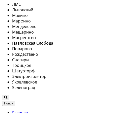
ЛМС
Львовский
Малино
Марфино
Менделеево
Мещерино
Мосрентген
Павловская Слобода
Поварово
Рождествено
Снегири
Троицкое
Шатурторф
Электроизолятор
Яковлевское
Зеленоград
Поиск
Главная