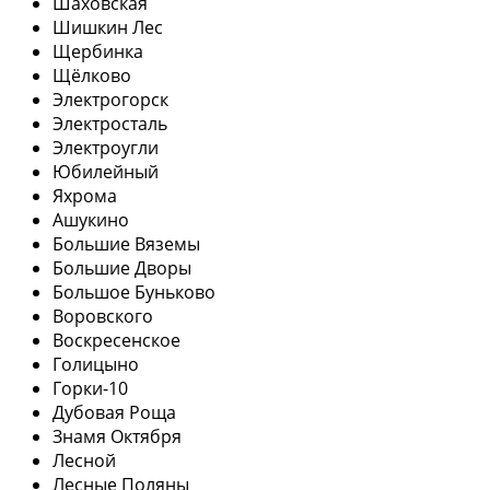
Шаховская
Шишкин Лес
Щербинка
Щёлково
Электрогорск
Электросталь
Электроугли
Юбилейный
Яхрома
Ашукино
Большие Вяземы
Большие Дворы
Большое Буньково
Воровского
Воскресенское
Голицыно
Горки-10
Дубовая Роща
Знамя Октября
Лесной
Лесные Поляны