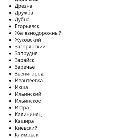
Дрезна
Дружба
Дубна
Егорьевск
Железнодорожный
Жуковский
Загорянский
Запрудня
Зарайск
Заречье
Звенигород
Ивантеевка
Икша
Ильинский
Ильинское
Истра
Калининец
Кашира
Киевский
Климовск