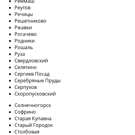
Реммаш
Реутов
Речицы
Решетниково
Ржавки
Рогачево
Родники
Рошаль
Руза
Свердловский
Селятино
Сергиев Посад
Серебряные Пруды
Серпухов
Скоропусковский
Солнечногорск
Софрино
Старая Купавна
Старый Городок
Столбовая