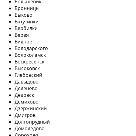
Большевик
Бронницы
Быково
Ватутинки
Вербилки
Верея
Видное
Володарского
Волоколамск
Воскресенск
Высоковск
Глебовский
Давыдово
Деденево
Дедовск
Демихово
Дзержинский
Дмитров
Долгопрудный
Домодедово
Дорохово