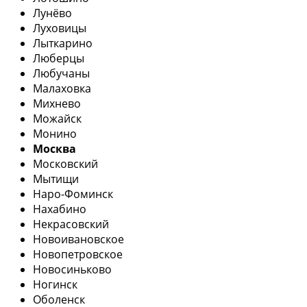
Лунёво
Луховицы
Лыткарино
Люберцы
Любучаны
Малаховка
Михнево
Можайск
Монино
Москва
Московский
Мытищи
Наро-Фоминск
Нахабино
Некрасовский
Новоивановское
Новопетровское
Новосиньково
Ногинск
Оболенск