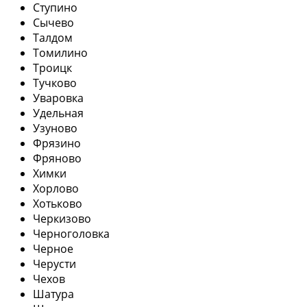
Ступино
Сычево
Талдом
Томилино
Троицк
Тучково
Уваровка
Удельная
Узуново
Фрязино
Фряново
Химки
Хорлово
Хотьково
Черкизово
Черноголовка
Черное
Черусти
Чехов
Шатура