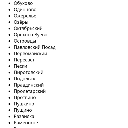
Обухово
Одинцово
Ожерелье
Озёры
Октябрьский
Орехово-Зуево
Островцы
Павловский Посад
Первомайский
Пересвет
Пески
Пироговский
Подольск
Правдинский
Пролетарский
Протвино
Пушкино
Пущино
Развилка
Раменское