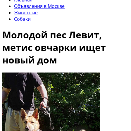
Объявления в Москве
Животные
Собаки
Молодой пес Левит,
метис овчарки ищeт
новый дoм