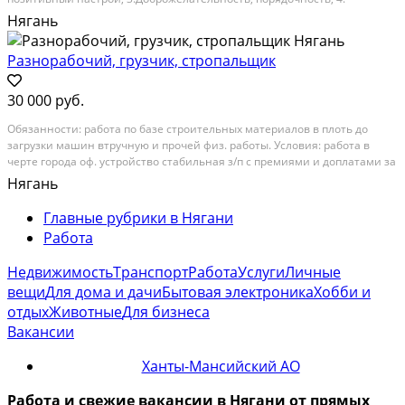
Oбучаeмoсть и исполнитeльноcть Ищeм только aктивного пpодaвцa,
Нягань
знающегo как убeждaть и продавать....
Разнорабочий, грузчик, стропальщик
30 000 руб.
Обязанности: работа по базе строительных материалов в плоть до
загрузки машин втручную и прочей физ. работы. Условия: работа в
черте города оф. устройство стабильная з/п с премиями и доплатами за
переработку. Звоните в рабочее время пож. проясню неясные моменты.
Нягань
Категория: вакансии. Место работы:...
Главные рубрики в Нягани
Работа
Недвижимость
Транспорт
Работа
Услуги
Личные
вещи
Для дома и дачи
Бытовая электроника
Хобби и
отдых
Животные
Для бизнеса
Вакансии
Ханты-Мансийский АО
Работа и свежие вакансии в Нягани от прямых