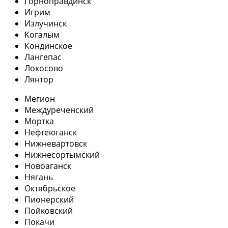
Горноправдинск
Игрим
Излучинск
Когалым
Кондинское
Лангепас
Локосово
Лянтор
Мегион
Междуреченский
Мортка
Нефтеюганск
Нижневартовск
Нижнесортымский
Новоаганск
Нягань
Октябрьское
Пионерский
Пойковский
Покачи