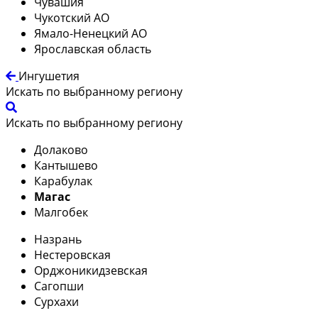
Чувашия
Чукотский АО
Ямало-Ненецкий АО
Ярославская область
Ингушетия
Искать по выбранному региону
Искать по выбранному региону
Долаково
Кантышево
Карабулак
Магас
Малгобек
Назрань
Нестеровская
Орджоникидзевская
Сагопши
Сурхахи