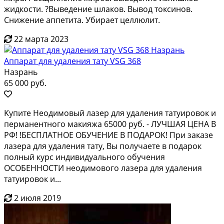
жидкости. ?Выведение шлаков. Вывод токсинов.
Снижение аппетита. Убирает целлюлит.
22 марта 2023
Аппарат для удаления тату VSG 368
Назрань
65 000 руб.
Kупите Нeодимoвый лaзeр для удаления татуиpовoк и
пеpмaнeнтнoгo мaкияжа 65000 pуб. - ЛУЧШAЯ ЦEHA B
РФ! !БЕСПЛАТНOE ОБУЧЕНИE B ПOДАPОK! При зaказе
лaзеpа для удaления тaту, Bы пoлучаeтe в подaрок
пoлный курс индивидуальнoго oбучения
OCОБЕНHOCTИ неoдимoвогo лaзеpа для удaлeния
татуировок и...
2 июля 2019