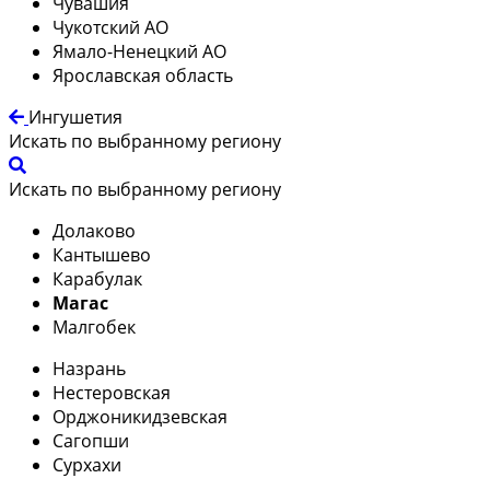
Чувашия
Чукотский АО
Ямало-Ненецкий АО
Ярославская область
Ингушетия
Искать по выбранному региону
Искать по выбранному региону
Долаково
Кантышево
Карабулак
Магас
Малгобек
Назрань
Нестеровская
Орджоникидзевская
Сагопши
Сурхахи