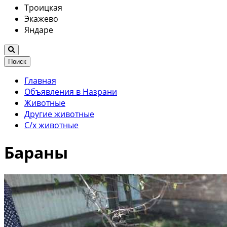
Троицкая
Экажево
Яндаре
Поиск
Главная
Объявления в Назрани
Животные
Другие животные
С/х животные
Бараны