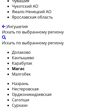
Чувашия
Чукотский АО
Ямало-Ненецкий АО
Ярославская область
Ингушетия
Искать по выбранному региону
Искать по выбранному региону
Долаково
Кантышево
Карабулак
Магас
Малгобек
Назрань
Нестеровская
Орджоникидзевская
Сагопши
Сурхахи