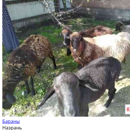
Бараны
Назрань