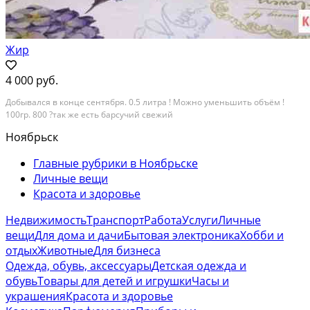
Жир
4 000 руб.
Добывался в конце сентября. 0.5 литра ! Можно уменьшить объём !
100гр. 800 ?так же есть барсучий свежий
Ноябрьск
Главные рубрики в Ноябрьске
Личные вещи
Красота и здоровье
Недвижимость
Транспорт
Работа
Услуги
Личные
вещи
Для дома и дачи
Бытовая электроника
Хобби и
отдых
Животные
Для бизнеса
Одежда, обувь, аксессуары
Детская одежда и
обувь
Товары для детей и игрушки
Часы и
украшения
Красота и здоровье