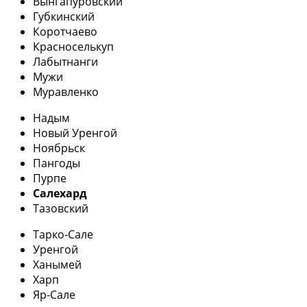
Вынгапуровский
Губкинский
Коротчаево
Красноселькуп
Лабытнанги
Мужи
Муравленко
Надым
Новый Уренгой
Ноябрьск
Пангоды
Пурпе
Салехард
Тазовский
Тарко-Сале
Уренгой
Ханымей
Харп
Яр-Сале