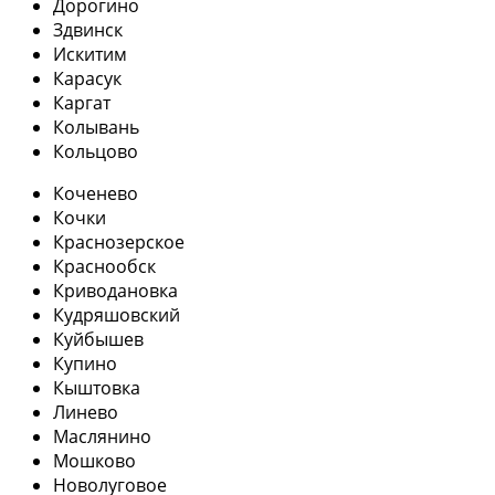
Дорогино
Здвинск
Искитим
Карасук
Каргат
Колывань
Кольцово
Коченево
Кочки
Краснозерское
Краснообск
Криводановка
Кудряшовский
Куйбышев
Купино
Кыштовка
Линево
Маслянино
Мошково
Новолуговое