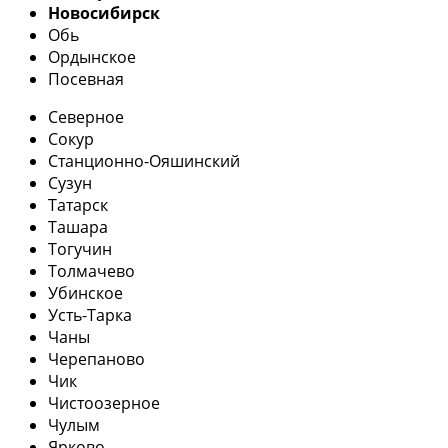
Новосибирск
Обь
Ордынское
Посевная
Северное
Сокур
Станционно-Ояшинский
Сузун
Татарск
Ташара
Тогучин
Толмачево
Убинское
Усть-Тарка
Чаны
Черепаново
Чик
Чистоозерное
Чулым
Ярково